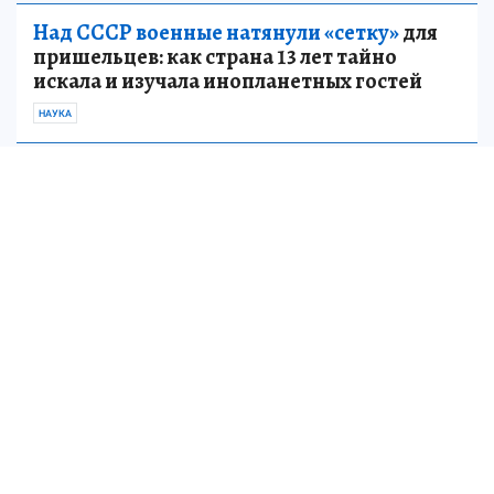
Над СССР военные натянули «сетку»
для
пришельцев: как страна 13 лет тайно
искала и изучала инопланетных гостей
НАУКА
Ранее Глава ДНР сообщил, что украинские
войска
безуспешно пытаются контратаковать в
районе Дробышева
на Краснолиманском
направлении. Но ситуация остается под
контролем российских войск.
Кроме того, Вооруженные силы Российской
Федерации
продвигаются к центру
Константиновки с трех направлений.
Пр
и
соединяйтесь к нам в
MAX
и
Telegram
Мессенджер MAX, как и наш сайт, в «белом