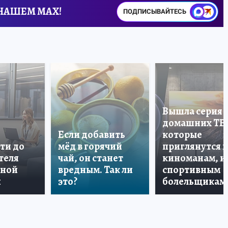
 НАШЕМ MAX!
ПОДПИСЫВАЙТЕСЬ
Вышла серия
домашних ТВ
Если добавить
которые
ти до
мёд в горячий
приглянутся 
теля
чай, он станет
киноманам, и
дной
вредным. Так ли
спортивным
и
это?
болельщикам