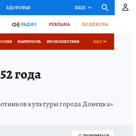
ЗДОРОВЬЕ
ЕЩЕ
ТЫ РОССИИ
РАДИО
РЕКЛАМА
ПОДПИСКА
СЕМЬЯ
ОССИЯ
МАРИУПОЛЬ
ПРОИСШЕСТВИЯ
ЕЩЕ
СЕРИАЛЫ
СПЕЦПРОЕКТЫ
52 года
КОНКУРСЫ
РАБОТА У НАС
отников культуры города Донецка»
ПОДЕЛИТЬСЯ