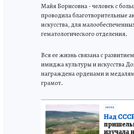
Майя Борисовна - человек с бол
проводила благотворительные ак
искусства, для малообеспеченны
гематологического отделения.
Вся ее жизнь связана с развити
имиджа культуры и искусства До
награждена орденами и медалями
грамот.
НАУКА
Над СССР
пришельце
изучала 