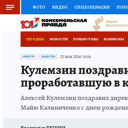
ФОТО
ВИДЕО
СПЕЦОПЕРАЦИЯ
ПОЛ
СОЦПОДДЕРЖКА
НАУКА
СПОРТ
КО
РОССИЙСКИЙ ПАСПОРТ
ВЫБОР ЭКСПЕРТ
СЕГОДНЯ:
НОВОСТИ
ТОЛЬКО У НАС
ВОЕНКОРЫ
ЖЕНСКИЕ СЕКРЕТЫ
ПУТЕВОДИТЕЛЬ
К
НОВОРОССИЯ
АФИША
ИСПЫТАНО НА 
25 мая 2026 14:56
НОВОСТИ
ОБЩЕСТВО
Кулемзин поздрави
ДЕФИЦИТ ЖЕЛЕЗА
ТУРИЗМ
ПРЕСС-ЦЕ
проработавшую в к
ГИД ПОТРЕБИТЕЛЯ
ВСЕ О КП
РАДИО К
Алексей Кулемзин поздравил дирек
Майю Калиниченко с днем рожден
Владислав ГУЩИН