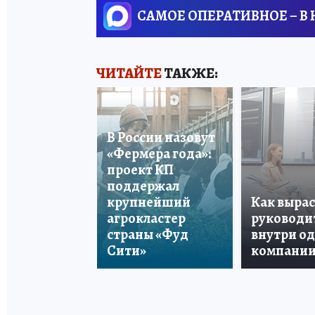
САМОЕ ОПЕРАТИВНОЕ – В
ЧИТАЙТЕ
ТАКЖЕ:
В России назовут
«Фермера года»:
проект КП
поддержал
крупнейший
Как вырас
агрокластер
руководи
страны «Фуд
внутри о
Сити»
компани