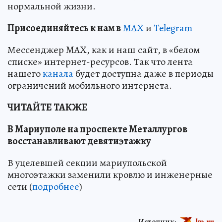
нормальной жизни.
Пр
и
соединяйтесь к нам в
MAX
и
Telegram
Мессенджер MAX, как и наш сайт, в «белом
списке» интернет-ресурсов. Так что лента
нашего
канала
будет доступна даже в периоды
ограничений мобильного интернета.
ЧИТАЙТЕ ТАКЖЕ
В Мариуполе на проспекте Металлургов
восстанавливают девятиэтажку
В уцелевшей секции мариупольской
многоэтажки заменили кровлю и инженерные
сети (
подробнее
)
Источник:
kp.ru