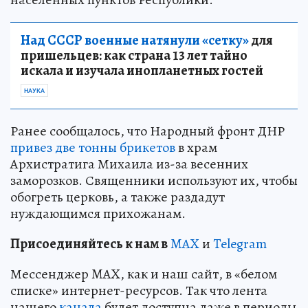
Над СССР военные натянули «сетку»
для
пришельцев: как страна 13 лет тайно
искала и изучала инопланетных гостей
НАУКА
Ранее сообщалось, что Народный фронт ДНР
привез две тонны брикетов
в храм
Архистратига Михаила из-за весенних
заморозков. Священники используют их, чтобы
обогреть церковь, а также раздадут
нуждающимся прихожанам.
Пр
и
соединяйтесь к нам в
MAX
и
Telegram
Мессенджер MAX, как и наш сайт, в «белом
списке» интернет-ресурсов. Так что лента
нашего
канала
будет доступна даже в периоды