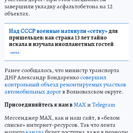
завершили укладку асфальтобетона на 12
объектах.
Над СССР военные натянули «сетку»
для
пришельцев: как страна 13 лет тайно
искала и изучала инопланетных гостей
НАУКА
Ранее сообщалось, что министр транспорта
ДНР Александр Бондаренко
совершил
контрольный объезд ремонтируемых участков
автомобильных дорог
в Волновахском округе.
Пр
и
соединяйтесь к нам в
MAX
и
Telegram
Мессенджер MAX, как и наш сайт, в «белом
списке» интернет-ресурсов. Так что лента
нашего
канала
будет доступна даже в периоды