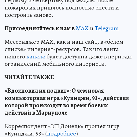
первому и четвертому подъездам. После
пожаров их пришлось полностью снести и
построить заново.
Пр
и
соединяйтесь к нам в
MAX
и
Telegram
Мессенджер MAX, как и наш сайт, в «белом
списке» интернет-ресурсов. Так что лента
нашего
канала
будет доступна даже в периоды
ограничений мобильного интернета.
ЧИТАЙТЕ ТАКЖЕ
«Вдохновил их подвиг»: О чем новая
компьютерная игра «Куинджи, 93», действия
которой происходят во время боевых
действий в Мариуполе
Корреспондент «КП Донецк» прошел игру
«Куинджи, 93» (
подробнее
)