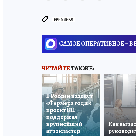
КРИМИНАЛ
САМОЕ ОПЕРАТИВНОЕ – В
ЧИТАЙТЕ
ТАКЖЕ:
В России назовут
«Фермера года»:
проект КП
поддержал
крупнейший
Как вырас
агрокластер
руководи