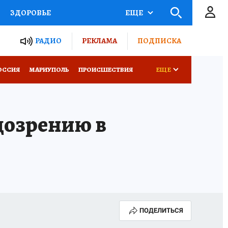
ЗДОРОВЬЕ
ЕЩЕ
ТЫ РОССИИ
РАДИО
РЕКЛАМА
ПОДПИСКА
СЕМЬЯ
ОССИЯ
МАРИУПОЛЬ
ПРОИСШЕСТВИЯ
ЕЩЕ
СЕРИАЛЫ
СПЕЦПРОЕКТЫ
дозрению в
КОНКУРСЫ
РАБОТА У НАС
ПОДЕЛИТЬСЯ