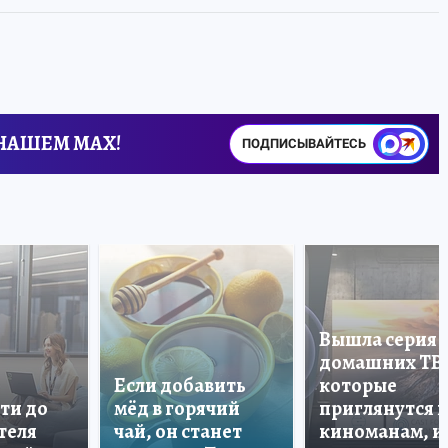
 НАШЕМ MAX!
ПОДПИСЫВАЙТЕСЬ
Вышла серия
домашних ТВ
Если добавить
которые
ти до
мёд в горячий
приглянутся 
теля
чай, он станет
киноманам, и