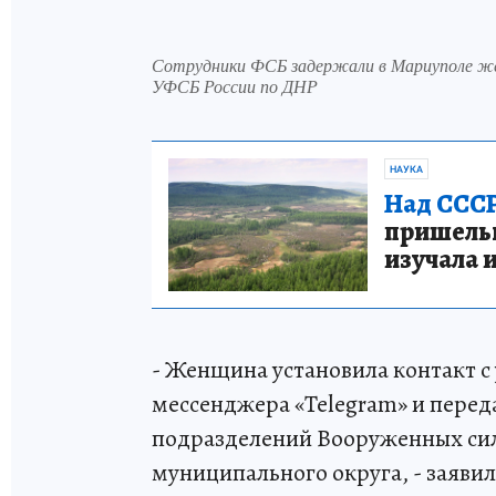
Сотрудники ФСБ задержали в Мариуполе же
УФСБ России по ДНР
НАУКА
Над СССР
пришельце
изучала 
- Женщина установила контакт 
мессенджера «Telegram» и перед
подразделений Вооруженных сил
муниципального округа, - заяви