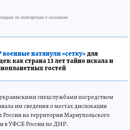
нщину по подозрению в госизмене
 военные натянули «сетку»
для
в: как страна 13 лет тайно искала и
инопланетных гостей
с украинскими спецслужбами посредством
авала им сведения о местах дислокации
 России на территории Мариупольского
ли в УФСБ России по ДНР.