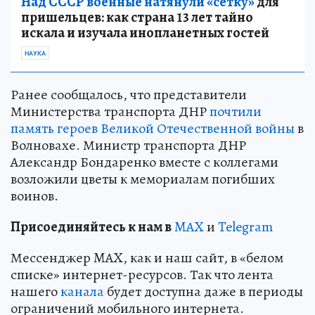
Над СССР военные натянули «сетку»
для
пришельцев: как страна 13 лет тайно
искала и изучала инопланетных гостей
НАУКА
Ранее сообщалось, что представители
Министерства транспорта ДНР
почтили
память героев Великой Отечественной войны
в
Волновахе. Министр транспорта ДНР
Александр Бондаренко вместе с коллегами
возложили цветы к мемориалам погибших
воинов.
Пр
и
соединяйтесь к нам в
MAX
и
Telegram
Мессенджер MAX, как и наш сайт, в «белом
списке» интернет-ресурсов. Так что лента
нашего
канала
будет доступна даже в периоды
ограничений мобильного интернета.