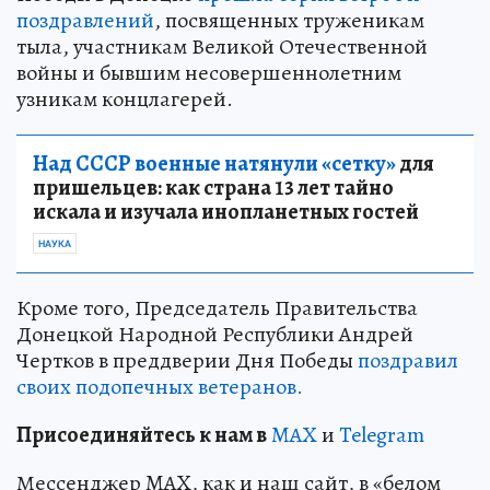
поздравлений
, посвященных труженикам
тыла, участникам Великой Отечественной
войны и бывшим несовершеннолетним
узникам концлагерей.
Над СССР военные натянули «сетку»
для
пришельцев: как страна 13 лет тайно
искала и изучала инопланетных гостей
НАУКА
Кроме того, Председатель Правительства
Донецкой Народной Республики Андрей
Чертков в преддверии Дня Победы
поздравил
своих подопечных ветеранов.
Пр
и
соединяйтесь к нам в
MAX
и
Telegram
Мессенджер MAX, как и наш сайт, в «белом