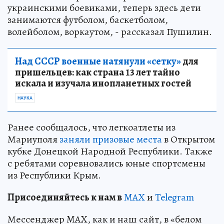
украинскими боевиками, теперь здесь дети
занимаются футболом, баскетболом,
волейболом, воркаутом, - рассказал Пушилин.
Над СССР военные натянули «сетку»
для
пришельцев: как страна 13 лет тайно
искала и изучала инопланетных гостей
НАУКА
Ранее сообщалось, что легкоатлеты из
Мариуполя
заняли призовые места
в Открытом
кубке Донецкой Народной Республики. Также
с ребятами соревновались юные спортсмены
из Республики Крым.
Пр
и
соединяйтесь к нам в
MAX
и
Telegram
Мессенджер MAX, как и наш сайт, в «белом