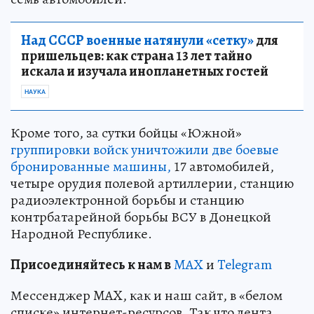
Над СССР военные натянули «сетку»
для
пришельцев: как страна 13 лет тайно
искала и изучала инопланетных гостей
НАУКА
Кроме того, за сутки бойцы «Южной»
группировки войск уничтожили две боевые
бронированные машины,
17 автомобилей,
четыре орудия полевой артиллерии, станцию
радиоэлектронной борьбы и станцию
контрбатарейной борьбы ВСУ в Донецкой
Народной Республике.
Пр
и
соединяйтесь к нам в
MAX
и
Telegram
Мессенджер MAX, как и наш сайт, в «белом
списке» интернет-ресурсов. Так что лента