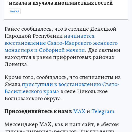
искала и изучала инопланетных гостей
НАУКА
Ранее сообщалось, что в столице Донецкой
Народной Республики
начинается
восстановление Свято-Иверского женского
монастыря и Соборной мечети
. Две святыни
находятся в ранее прифронтовых районах
Донецка.
Кроме того, сообщалось, что специалисты из
Ямала
приступили к восстановлению Свято-
Васильевского храма
в селе Никольское
Волновахского округа.
Пр
и
соединяйтесь к нам в
MAX
и
Telegram
Мессенджер MAX, как и наш сайт, в «белом
списке» интернет-ресурсов. Так что лента