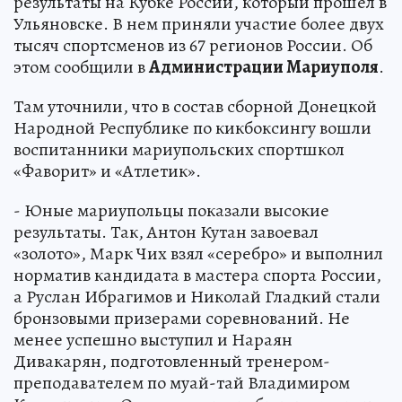
результаты на Кубке России, который прошел в
Ульяновске. В нем приняли участие более двух
тысяч спортсменов из 67 регионов России. Об
этом сообщили в
Администрации Мариуполя
.
Там уточнили, что в состав сборной Донецкой
Народной Республике по кикбоксингу вошли
воспитанники мариупольских спортшкол
«Фаворит» и «Атлетик».
- Юные мариупольцы показали высокие
результаты. Так, Антон Кутан завоевал
«золото», Марк Чих взял «серебро» и выполнил
норматив кандидата в мастера спорта России,
а Руслан Ибрагимов и Николай Гладкий стали
бронзовыми призерами соревнований. Не
менее успешно выступил и Нараян
Дивакарян, подготовленный тренером-
преподавателем по муай-тай Владимиром