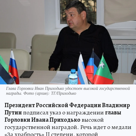
Глава Горловки Иван Приходько удостоен высокой государственной
награды. Фото (архив): ТГ/Приходько
Президент Российской Федерации Владимир
Путин
подписал указ о награждении
главы
Горловки Ивана Приходько
высокой
государственной наградой. Речь идет о медали
«За храбрость» II степени, которой