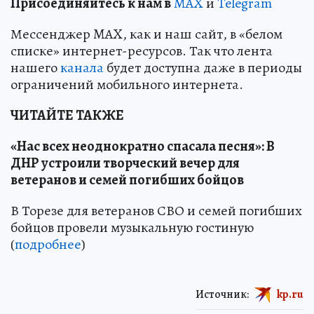
Пр
и
соединяйтесь к нам в
MAX
и
Telegram
Мессенджер MAX, как и наш сайт, в «белом
списке» интернет-ресурсов. Так что лента
нашего
канала
будет доступна даже в периоды
ограничений мобильного интернета.
ЧИТАЙТЕ ТАКЖЕ
«Нас всех неоднократно спасала песня»: В
ДНР устроили творческий вечер для
ветеранов и семей погибших бойцов
В Торезе для ветеранов СВО и семей погибших
бойцов провели музыкальную гостиную
(
подробнее
)
Источник:
kp.ru