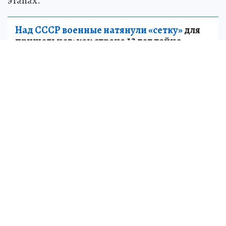
этапах.
Над СССР военные натянули «сетку»
для
пришельцев: как страна 13 лет тайно
искала и изучала инопланетных гостей
НАУКА
Пр
и
соединяйтесь к нам в
MAX
и
Telegram
Мессенджер MAX, как и наш сайт, в «белом
списке» интернет-ресурсов. Так что лента
нашего
канала
будет доступна даже в периоды
ограничений мобильного интернета.
ЧИТАЙТЕ ТАКЖЕ
Более 350 квартир распределили в Мариуполе
среди старшей возрастной группы