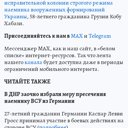
исправительной колонии строгого режима
наемника вооруженных формирований
Украины
, 58-летнего гражданина Грузии Кобу
Хабази.
Пр
и
соединяйтесь к нам в
MAX
и
Telegram
Мессенджер MAX, как и наш сайт, в «белом
списке» интернет-ресурсов. Так что лента
нашего
канала
будет доступна даже в периоды
ограничений мобильного интернета.
ЧИТАЙТЕ ТАКЖЕ
В ДНР заочно избрали меру пресечения
наемнику ВСУ из Германии
27-летний гражданин Германии Каспар Левви
Гросс принимал участие в боевых действиях на
стороне ВСУ (
подробнее
)