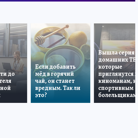
Вышла серия
домашних ТВ
Если добавить
которые
ти до
мёд в горячий
приглянутся 
теля
чай, он станет
киноманам, и
дной
вредным. Так ли
спортивным
и
это?
болельщикам