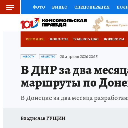
ФОТО
ВИДЕО
СПЕЦОПЕРАЦИЯ
ПОЛ
СОЦПОДДЕРЖКА
НАУКА
СПОРТ
КО
РОССИЙСКИЙ ПАСПОРТ
ВЫБОР ЭКСПЕРТ
СЕГОДНЯ:
НОВОСТИ
ТОЛЬКО У НАС
ВОЕНКОРЫ
ЖЕНСКИЕ СЕКРЕТЫ
ПУТЕВОДИТЕЛЬ
К
НОВОРОССИЯ
АФИША
ИСПЫТАНО НА 
28 апреля 2026 20:15
НОВОСТИ
ОБЩЕСТВО
В ДНР за два меся
ДЕФИЦИТ ЖЕЛЕЗА
ТУРИЗМ
ПРЕСС-ЦЕ
маршруты по Доне
ГИД ПОТРЕБИТЕЛЯ
ВСЕ О КП
РАДИО К
В Донецке за два месяца разработа
Владислав ГУЩИН