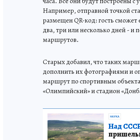
часа. Все они будут построены 
Например, отправной точкой стан
размещен QR-код: гость сможет е
два, три или несколько дней - 
маршрутов.
Старых добавил, что таких марш
дополнить их фотографиями и оп
маршрут по спортивным объекта
«Олимпийский» и стадион «Донба
НАУКА
Над СССР
пришельце