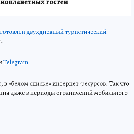
инопланетных гостей
готовлен двухдневный туристический
.
и
Telegram
 в «белом списке» интернет-ресурсов. Так что
пна даже в периоды ограничений мобильного