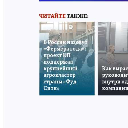
ЧИТАЙТЕ
ТАКЖЕ:
В России назовут
«Фермера года»:
проект КП
поддержал
крупнейший
Как вырас
агрокластер
руководи
страны «Фуд
внутри о
Сити»
компани