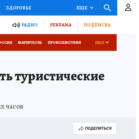
ЗДОРОВЬЕ
ЕЩЕ
ТЫ РОССИИ
РАДИО
РЕКЛАМА
ПОДПИСКА
СЕМЬЯ
ОССИЯ
МАРИУПОЛЬ
ПРОИСШЕСТВИЯ
ЕЩЕ
СЕРИАЛЫ
СПЕЦПРОЕКТЫ
ть туристические
КОНКУРСЫ
РАБОТА У НАС
х часов
ПОДЕЛИТЬСЯ