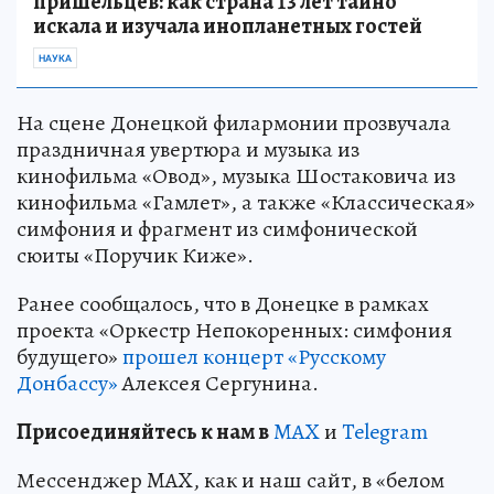
пришельцев: как страна 13 лет тайно
искала и изучала инопланетных гостей
НАУКА
На сцене Донецкой филармонии прозвучала
праздничная увертюра и музыка из
кинофильма «Овод», музыка Шостаковича из
кинофильма «Гамлет», а также «Классическая»
симфония и фрагмент из симфонической
сюиты «Поручик Киже».
Ранее сообщалось, что в Донецке в рамках
проекта «Оркестр Непокоренных: симфония
будущего»
прошел концерт «Русскому
Донбассу»
Алексея Сергунина.
Пр
и
соединяйтесь к нам в
MAX
и
Telegram
Мессенджер MAX, как и наш сайт, в «белом