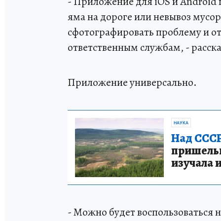
- Приложение для iOS и Android
яма на дороге или невывоз мусора
сфотографировать проблему и о
ответственным службам, - расск
Приложение универсально.
НАУКА
Над СССР
пришельце
изучала 
- Можно будет воспользоваться н