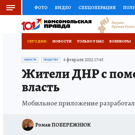
ФОТО
ВИДЕО
СПЕЦОПЕРАЦИЯ
ПОЛ
СОЦПОДДЕРЖКА
НАУКА
СПОРТ
КО
РОССИЙСКИЙ ПАСПОРТ
ВЫБОР ЭКСПЕРТ
СЕГОДНЯ:
НОВОСТИ
ТОЛЬКО У НАС
ВОЕНКОРЫ
ЖЕНСКИЕ СЕКРЕТЫ
ПУТЕВОДИТЕЛЬ
К
НОВОРОССИЯ
АФИША
ИСПЫТАНО НА 
4 февраля 2022 17:45
НОВОСТИ
ОБЩЕСТВО
Жители ДНР с пом
ДЕФИЦИТ ЖЕЛЕЗА
ТУРИЗМ
ПРЕСС-ЦЕ
власть
ГИД ПОТРЕБИТЕЛЯ
ВСЕ О КП
РАДИО К
Мобильное приложение разработал
Роман ПОБЕРЕЖНЮК