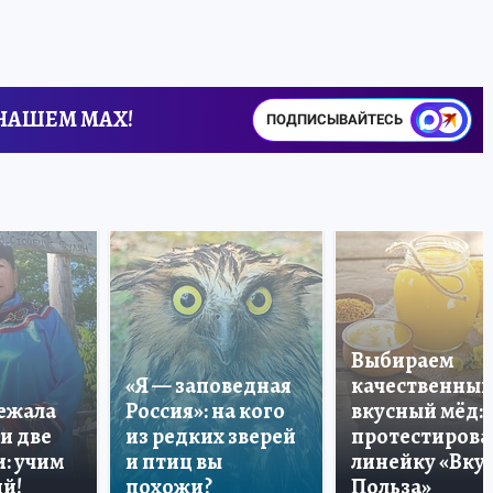
 НАШЕМ MAX!
ПОДПИСЫВАЙТЕСЬ
Выбираем
«Я — заповедная
качественный
лежала
Россия»: на кого
вкусный мёд:
и две
из редких зверей
протестирова
: учим
и птиц вы
линейку «Вкус
й!
похожи?
Польза»