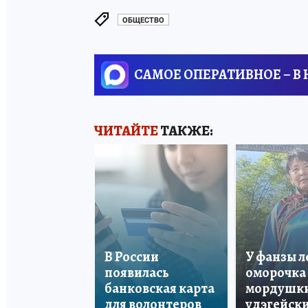
ОБЩЕСТВО
САМОЕ ОПЕРАТИВНОЕ – В
ЧИТАЙТЕ
ТАКЖЕ:
В России
У фанзы 
появилась
оморочка 
банковская карта
мордушки
для волонтеров
удэгейски