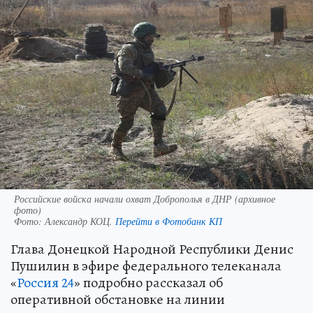
Российские войска начали охват Доброполья в ДНР (архивное
фото)
Фото:
Александр КОЦ.
Перейти в Фотобанк КП
Глава Донецкой Народной Республики Денис
Пушилин в эфире федерального телеканала
«
Россия 24
» подробно рассказал об
оперативной обстановке на линии