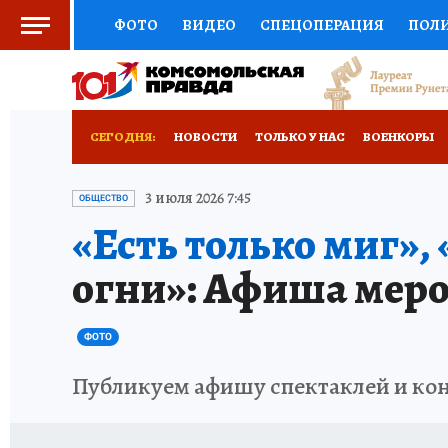
ФОТО
ВИДЕО
СПЕЦОПЕРАЦИЯ
ПОЛ
СОЦПОДДЕРЖКА
НАУКА
СПОРТ
КО
РОССИЙСКИЙ ПАСПОРТ
ВЫБОР ЭКСПЕРТ
СЕГОДНЯ:
НОВОСТИ
ТОЛЬКО У НАС
ВОЕНКОРЫ
ЖЕНСКИЕ СЕКРЕТЫ
ПУТЕВОДИТЕЛЬ
К
НОВОРОССИЯ
АФИША
ИСПЫТАНО НА 
3 июля 2026 7:45
ОБЩЕСТВО
«Есть только миг»,
ДЕФИЦИТ ЖЕЛЕЗА
ТУРИЗМ
ПРЕСС-ЦЕ
огни»: Афиша мероп
ГИД ПОТРЕБИТЕЛЯ
ВСЕ О КП
РАДИО К
ФОТО
Публикуем афишу спектаклей и конце