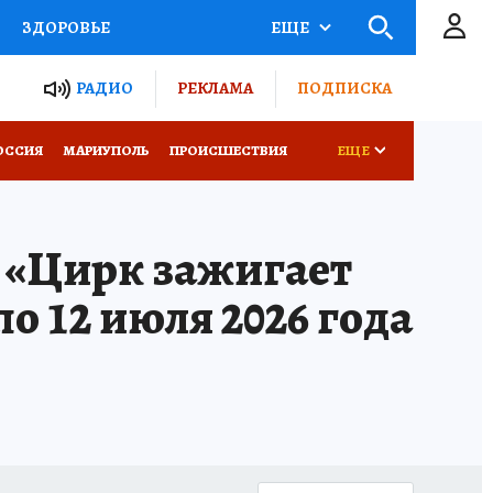
ЗДОРОВЬЕ
ЕЩЕ
ТЫ РОССИИ
РАДИО
РЕКЛАМА
ПОДПИСКА
СЕМЬЯ
ОССИЯ
МАРИУПОЛЬ
ПРОИСШЕСТВИЯ
ЕЩЕ
СЕРИАЛЫ
СПЕЦПРОЕКТЫ
 «Цирк зажигает
КОНКУРСЫ
РАБОТА У НАС
о 12 июля 2026 года