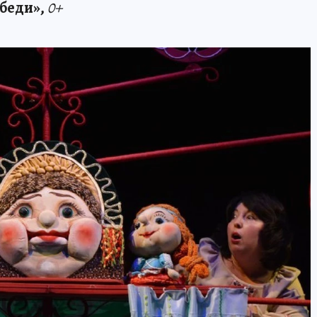
ебеди»,
0+