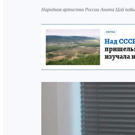
Народная артистка России Анита Цой побы
НАУКА
Над СССР
пришельце
изучала 