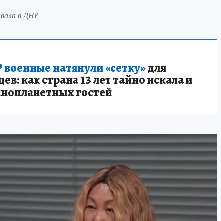
вала в ДНР
 военные натянули «сетку»
для
в: как страна 13 лет тайно искала и
инопланетных гостей