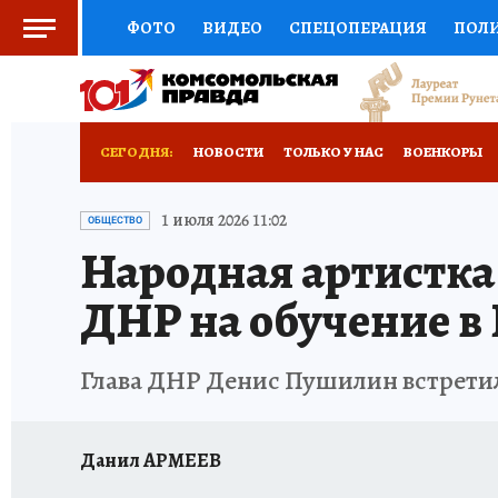
ФОТО
ВИДЕО
СПЕЦОПЕРАЦИЯ
ПОЛ
СОЦПОДДЕРЖКА
НАУКА
СПОРТ
КО
РОССИЙСКИЙ ПАСПОРТ
ВЫБОР ЭКСПЕРТ
СЕГОДНЯ:
НОВОСТИ
ТОЛЬКО У НАС
ВОЕНКОРЫ
ЖЕНСКИЕ СЕКРЕТЫ
ПУТЕВОДИТЕЛЬ
К
НОВОРОССИЯ
АФИША
ИСПЫТАНО НА 
1 июля 2026 11:02
ОБЩЕСТВО
Народная артистка
ДЕФИЦИТ ЖЕЛЕЗА
ТУРИЗМ
ПРЕСС-ЦЕ
ДНР на обучение в
ГИД ПОТРЕБИТЕЛЯ
ВСЕ О КП
РАДИО К
Глава ДНР Денис Пушилин встретил
Данил АРМЕЕВ