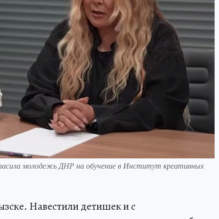
ласила молодежь ДНР на обучение в Институт креативных
ызске. Навестили детишек и с