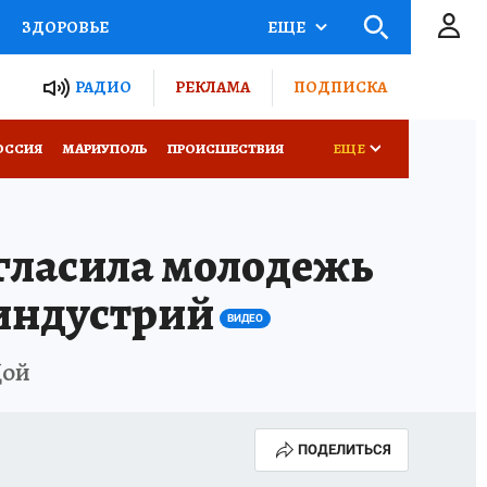
ЗДОРОВЬЕ
ЕЩЕ
ТЫ РОССИИ
РАДИО
РЕКЛАМА
ПОДПИСКА
СЕМЬЯ
ОССИЯ
МАРИУПОЛЬ
ПРОИСШЕСТВИЯ
ЕЩЕ
СЕРИАЛЫ
СПЕЦПРОЕКТЫ
гласила молодежь
КОНКУРСЫ
РАБОТА У НАС
 индустрий
ВИДЕО
Цой
ПОДЕЛИТЬСЯ