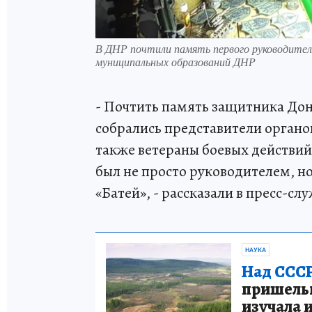
В ДНР почтили память первого руководител
муниципальных образований ДНР
- Почтить память защитника Дон
собрались представители органо
также ветераны боевых действий
был не просто руководителем, н
«Батей», - рассказали в пресс-сл
НАУКА
Над СССР
пришельце
изучала 