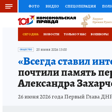
ФОТО
ВИДЕО
СПЕЦОПЕРАЦИЯ
ПОЛ
СОЦПОДДЕРЖКА
НАУКА
СПОРТ
КО
РОССИЙСКИЙ ПАСПОРТ
ВЫБОР ЭКСПЕРТ
СЕГОДНЯ:
НОВОСТИ
ТОЛЬКО У НАС
ВОЕНКОРЫ
ЖЕНСКИЕ СЕКРЕТЫ
ПУТЕВОДИТЕЛЬ
К
НОВОРОССИЯ
АФИША
ИСПЫТАНО НА 
25 июня 2026 13:00
ОБЩЕСТВО
«Всегда ставил инт
ДЕФИЦИТ ЖЕЛЕЗА
ТУРИЗМ
ПРЕСС-ЦЕ
почтили память пе
ГИД ПОТРЕБИТЕЛЯ
ВСЕ О КП
РАДИО К
Александра Захарч
26 июня 2026 года Первый Глава ДН