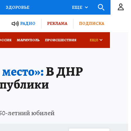
ЗДОРОВЬЕ
ЕЩЕ
ТЫ РОССИИ
РАДИО
РЕКЛАМА
ПОДПИСКА
СЕМЬЯ
ОССИЯ
МАРИУПОЛЬ
ПРОИСШЕСТВИЯ
ЕЩЕ
СЕРИАЛЫ
СПЕЦПРОЕКТЫ
 место»:
В ДНР
КОНКУРСЫ
РАБОТА У НАС
спублики
 50-летний юбилей