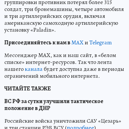
группировки противник потерял более 315
солдат, три бронемашины, четыре автомобиля
и три артиллерийских орудия, включая
американскую самоходную артиллерийскую
установку «Paladin».
Пр
и
соединяйтесь к нам в
MAX
и
Telegram
Мессенджер MAX, как и наш сайт, в «белом
списке» интернет-ресурсов. Так что лента
нашего
канала
будет доступна даже в периоды
ограничений мобильного интернета.
ЧИТАЙТЕ ТАКЖЕ
ВС РФ за сутки улучшили тактическое
положение в ДНР
Российские войска уничтожили САУ «Цезарь»
и три станции РЭБ ВСУ (
подробнее
)