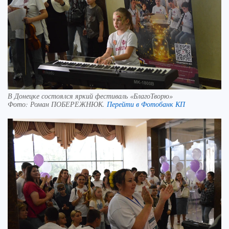
В Донецке состоялся яркий фестиваль «БлагоТворю»
Фото:
Роман ПОБЕРЕЖНЮК.
Перейти в Фотобанк КП