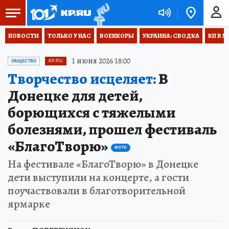
НОВОСТИ
ТОЛЬКО У НАС
ВОЕНКОРЫ
УКРАИНА: СВОДКА
КП В М
1 июня 2026 18:00
ОБЩЕСТВО
KP.RU
Творчество исцеляет:
В
Донецке для детей,
борющихся с тяжелыми
болезнями, прошел фестиваль
«БлагоТворю»
ФОТО
На фестивале «БлагоТворю» в Донецке
дети выступили на концерте, а гости
поучаствовали в благотворительной
ярмарке