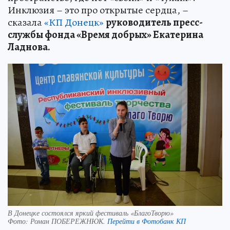
Инклюзия – это про открытые сердца, –
сказала
«КП Донецк»
руководитель пресс-
службы фонда «Время добрых» Екатерина
Ладнова.
В Донецке состоялся яркий фестиваль «БлагоТворю»
Фото:
Роман ПОБЕРЕЖНЮК.
Перейти в Фотобанк КП