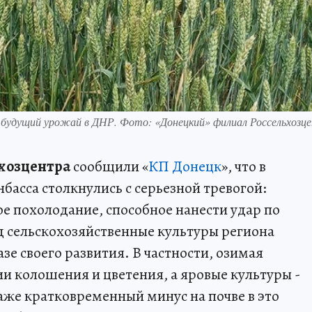
на будущий урожай в ДНР. Фото: «Донецкий» филиал Россельхозц
ьхозцентра
сообщили «
КП Донецк
», что в
басса столкнулись с серьезной тревогой:
е похолодание, способное нанести удар по
д сельскохозяйственные культуры региона
зе своего развития. В частности, озимая
ии колошения и цветения, а яровые культуры -
аже кратковременный минус на почве в это