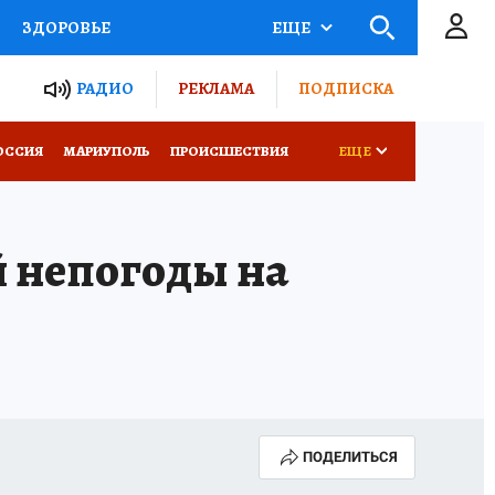
ЗДОРОВЬЕ
ЕЩЕ
ТЫ РОССИИ
РАДИО
РЕКЛАМА
ПОДПИСКА
СЕМЬЯ
ОССИЯ
МАРИУПОЛЬ
ПРОИСШЕСТВИЯ
ЕЩЕ
СЕРИАЛЫ
СПЕЦПРОЕКТЫ
й непогоды на
КОНКУРСЫ
РАБОТА У НАС
ПОДЕЛИТЬСЯ