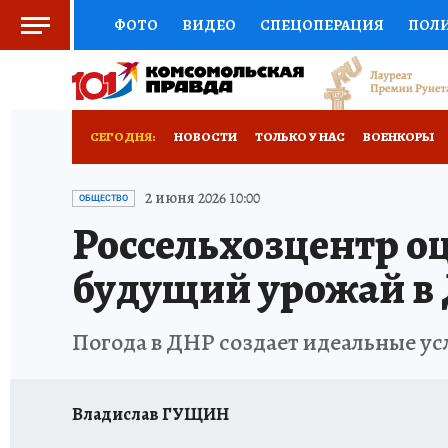
ФОТО
ВИДЕО
СПЕЦОПЕРАЦИЯ
ПОЛ
СОЦПОДДЕРЖКА
НАУКА
СПОРТ
КО
РОССИЙСКИЙ ПАСПОРТ
ВЫБОР ЭКСПЕРТ
СЕГОДНЯ:
НОВОСТИ
ТОЛЬКО У НАС
ВОЕНКОРЫ
ЖЕНСКИЕ СЕКРЕТЫ
ПУТЕВОДИТЕЛЬ
К
НОВОРОССИЯ
АФИША
ИСПЫТАНО НА 
2 июня 2026 10:00
ОБЩЕСТВО
Россельхозцентр о
ДЕФИЦИТ ЖЕЛЕЗА
ТУРИЗМ
ПРЕСС-ЦЕ
будущий урожай в
ГИД ПОТРЕБИТЕЛЯ
ВСЕ О КП
РАДИО К
Погода в ДНР создает идеальные ус
Владислав ГУЩИН