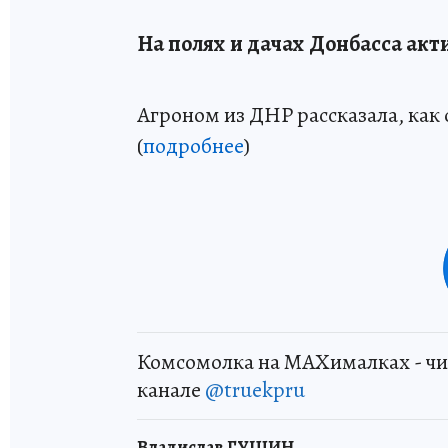
На полях и дачах Донбасса ак
Агроном из ДНР рассказала, как 
(
подробнее
)
Комсомолка на MAXималках - чи
канале
@truekpru
Владислав ГУЩИН