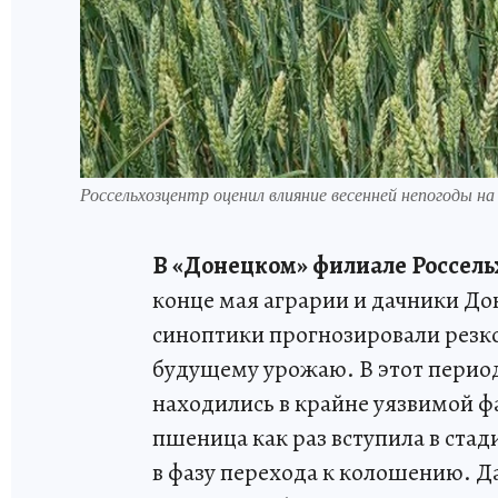
Россельхозцентр оценил влияние весенней непогоды 
В «Донецком» филиале Россел
конце мая аграрии и дачники Дон
синоптики прогнозировали резко
будущему урожаю. В этот перио
находились в крайне уязвимой фа
пшеница как раз вступила в стад
в фазу перехода к колошению. Д