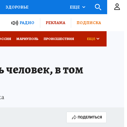
ЗДОРОВЬЕ
ЕЩЕ
ТЫ РОССИИ
РАДИО
РЕКЛАМА
ПОДПИСКА
СЕМЬЯ
ОССИЯ
МАРИУПОЛЬ
ПРОИСШЕСТВИЯ
ЕЩЕ
СЕРИАЛЫ
СПЕЦПРОЕКТЫ
 человек, в том
КОНКУРСЫ
РАБОТА У НАС
ка
ПОДЕЛИТЬСЯ