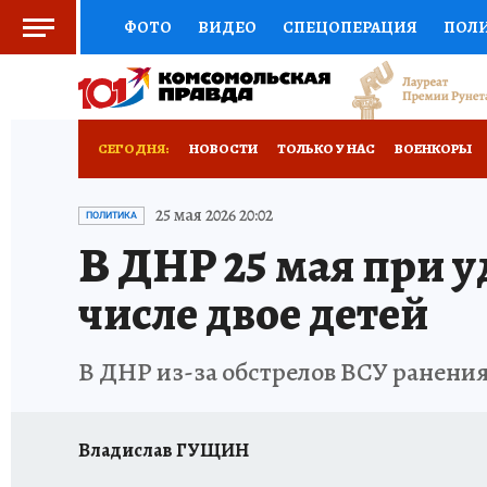
ФОТО
ВИДЕО
СПЕЦОПЕРАЦИЯ
ПОЛ
СОЦПОДДЕРЖКА
НАУКА
СПОРТ
КО
РОССИЙСКИЙ ПАСПОРТ
ВЫБОР ЭКСПЕРТ
СЕГОДНЯ:
НОВОСТИ
ТОЛЬКО У НАС
ВОЕНКОРЫ
ЖЕНСКИЕ СЕКРЕТЫ
ПУТЕВОДИТЕЛЬ
К
НОВОРОССИЯ
АФИША
ИСПЫТАНО НА 
25 мая 2026 20:02
ПОЛИТИКА
В ДНР 25 мая при у
ДЕФИЦИТ ЖЕЛЕЗА
ТУРИЗМ
ПРЕСС-ЦЕ
числе двое детей
ГИД ПОТРЕБИТЕЛЯ
ВСЕ О КП
РАДИО К
В ДНР из-за обстрелов ВСУ ранения 
Владислав ГУЩИН