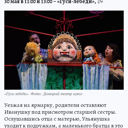
30 мая в 11:00 и 13:00 – «Гуси-лебеди»,
0+
«Гуси-лебеди». Фото: Донецкий театр кукол
Уезжая на ярмарку, родители оставляют
Иванушку под присмотром старшей сестры.
Ослушавшись отца с матерью, Ульянушка
уходит к подружкам, а маленького братца в это