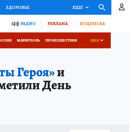
ЗДОРОВЬЕ
ЕЩЕ
ТЫ РОССИИ
РАДИО
РЕКЛАМА
ПОДПИСКА
СЕМЬЯ
ОССИЯ
МАРИУПОЛЬ
ПРОИСШЕСТВИЯ
ЕЩЕ
СЕРИАЛЫ
СПЕЦПРОЕКТЫ
ты Героя»
и
КОНКУРСЫ
РАБОТА У НАС
тметили День