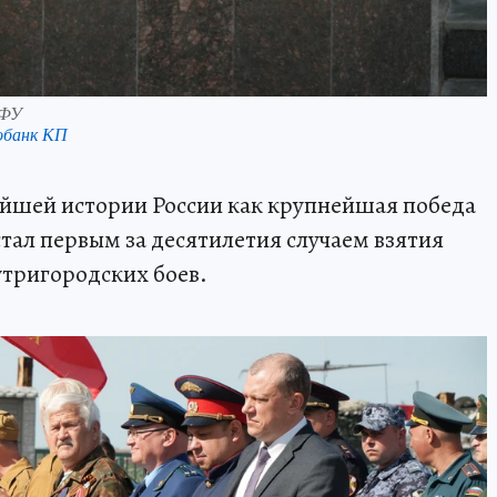
ВФУ
обанк КП
ейшей истории России как крупнейшая победа
стал первым за десятилетия случаем взятия
утригородских боев.