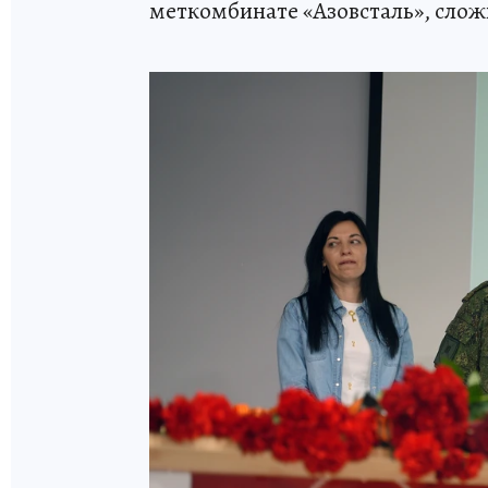
меткомбинате «Азовсталь», слож