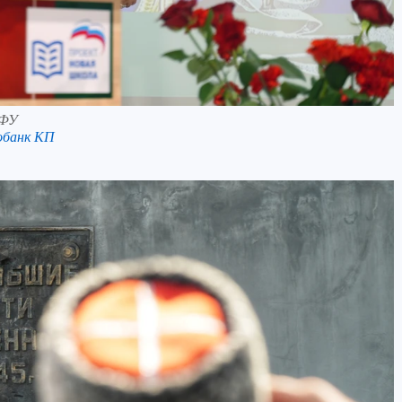
ВФУ
обанк КП