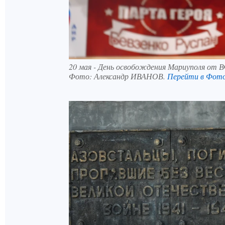
20 мая - День освобождения Мариуполя от 
Фото:
Александр ИВАНОВ.
Перейти в Фот