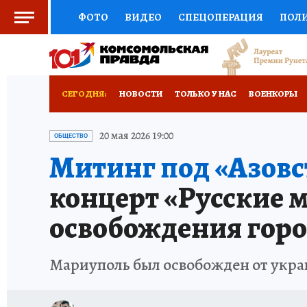
ФОТО
ВИДЕО
СПЕЦОПЕРАЦИЯ
ПОЛ
СОЦПОДДЕРЖКА
НАУКА
СПОРТ
КО
РОССИЙСКИЙ ПАСПОРТ
ВЫБОР ЭКСПЕРТ
СЕГОДНЯ:
НОВОСТИ
ТОЛЬКО У НАС
ВОЕНКОРЫ
ЖЕНСКИЕ СЕКРЕТЫ
ПУТЕВОДИТЕЛЬ
К
НОВОРОССИЯ
АФИША
ИСПЫТАНО НА 
20 мая 2026 19:00
ОБЩЕСТВО
Митинг под «Азовс
ДЕФИЦИТ ЖЕЛЕЗА
ТУРИЗМ
ПРЕСС-ЦЕ
концерт «Русские 
ГИД ПОТРЕБИТЕЛЯ
ВСЕ О КП
РАДИО К
освобождения горо
Мариуполь был освобожден от украи