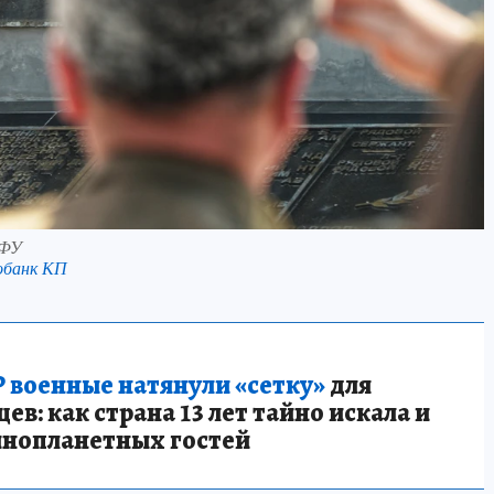
ВФУ
обанк КП
 военные натянули «сетку»
для
в: как страна 13 лет тайно искала и
инопланетных гостей