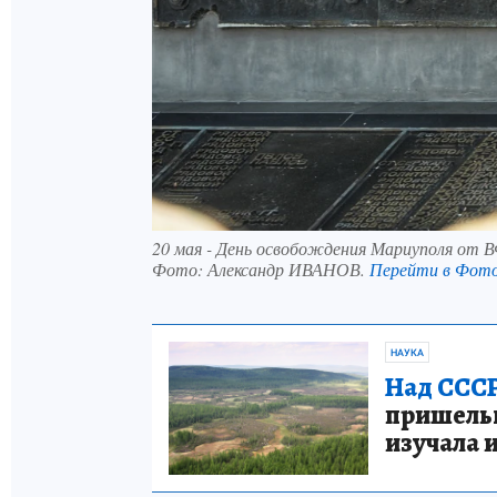
20 мая - День освобождения Мариуполя от 
Фото:
Александр ИВАНОВ.
Перейти в Фот
НАУКА
Над СССР
пришельце
изучала 