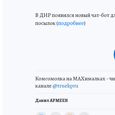
В ДНР появился новый чат-бот д
посылок (
подробнее
)
Комсомолка на MAXималках - чи
канале
@truekpru
Данил АРМЕЕВ