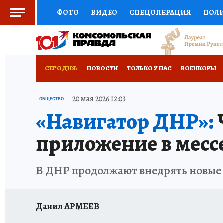
ФОТО
ВИДЕО
СПЕЦОПЕРАЦИЯ
ПОЛ
СОЦПОДДЕРЖКА
НАУКА
СПОРТ
КО
РОССИЙСКИЙ ПАСПОРТ
ВЫБОР ЭКСПЕРТ
СЕГОДНЯ:
НОВОСТИ
ТОЛЬКО У НАС
ВОЕНКОРЫ
ЖЕНСКИЕ СЕКРЕТЫ
ПУТЕВОДИТЕЛЬ
К
НОВОРОССИЯ
АФИША
ИСПЫТАНО НА 
20 мая 2026 12:03
ОБЩЕСТВО
«Навигатор ДНР»:
ДЕФИЦИТ ЖЕЛЕЗА
ТУРИЗМ
ПРЕСС-ЦЕ
приложение в месс
ГИД ПОТРЕБИТЕЛЯ
ВСЕ О КП
РАДИО К
В ДНР продолжают внедрять новые
Данил АРМЕЕВ