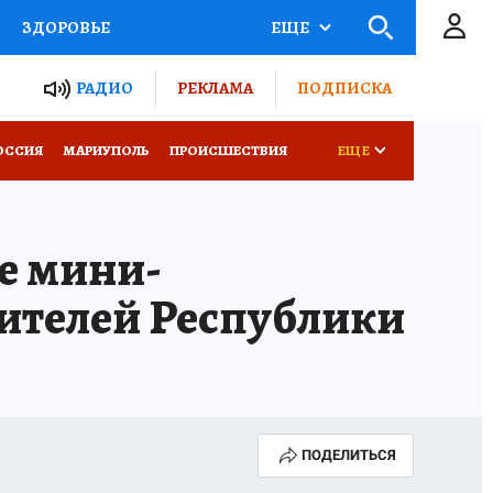
ЗДОРОВЬЕ
ЕЩЕ
ТЫ РОССИИ
РАДИО
РЕКЛАМА
ПОДПИСКА
СЕМЬЯ
ОССИЯ
МАРИУПОЛЬ
ПРОИСШЕСТВИЯ
ЕЩЕ
СЕРИАЛЫ
СПЕЦПРОЕКТЫ
е мини-
КОНКУРСЫ
РАБОТА У НАС
ителей Республики
ПОДЕЛИТЬСЯ