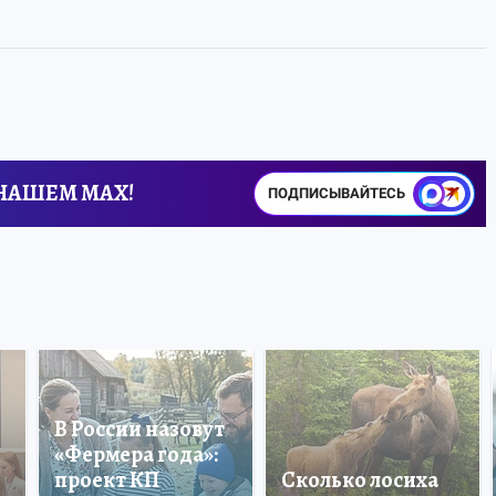
 НАШЕМ MAX!
ПОДПИСЫВАЙТЕСЬ
В России назовут
«Фермера года»:
проект КП
Сколько лосиха