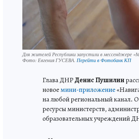
Для жителей Республики запустили в мессенджере «
Фото:
Евгения ГУСЕВА.
Перейти в Фотобанк КП
Глава ДНР
Денис Пушилин
расс
новое
мини-приложение
«Навига
на любой региональный канал. 
ресурсы министерств, админист
образовательных учреждений Д