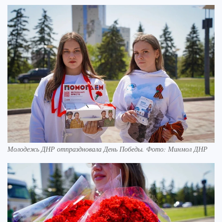
Молодежь ДНР отпраздновала День Победы. Фото: Минмол ДНР