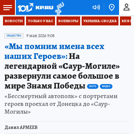
НОВОСТИ
ТОЛЬКО У НАС
ВОЕНКОРЫ
УКРАИНА: СВОДКА
КП В М
9 мая 2026 9:08
ОБЩЕСТВО
«Мы помним имена всех
наших Героев»:
На
легендарной «Саур-Могиле»
развернули самое большое в
мире Знамя Победы
ФОТО
ВИДЕО
«Бессмертный автополк» с портретами
героев проехал от Донецка до «Саур-
Могилы»
Данил АРМЕЕВ