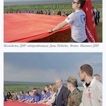
Молодежь ДНР отпраздновала День Победы. Фото: Минмол ДНР