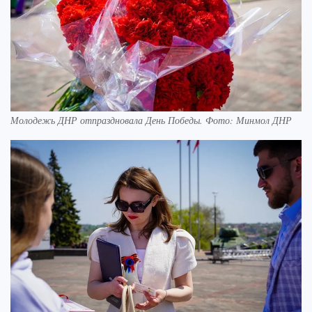
Молодежь ДНР отпраздновала День Победы. Фото: Минмол ДНР