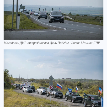
Молодежь ДНР отпраздновала День Победы. Фото: Минмол ДНР