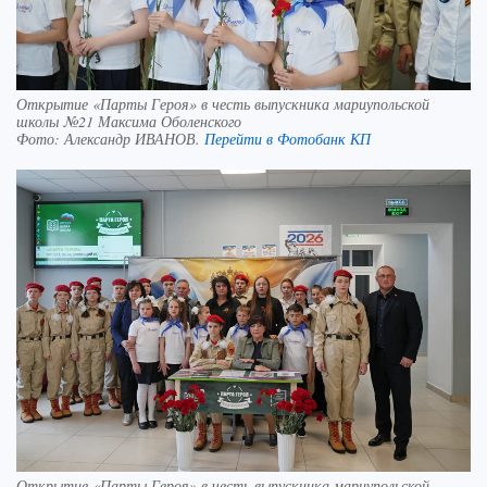
Открытие «Парты Героя» в честь выпускника мариупольской
школы №21 Максима Оболенского
Фото:
Александр ИВАНОВ.
Перейти в Фотобанк КП
Открытие «Парты Героя» в честь выпускника мариупольской