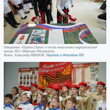
Открытие «Парты Героя» в честь выпускника мариупольской
школы №21 Максима Оболенского
Фото:
Александр ИВАНОВ.
Перейти в Фотобанк КП