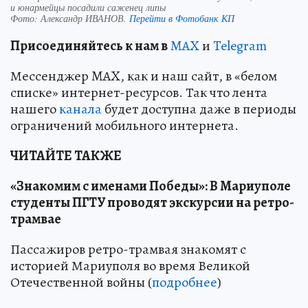
и юнармейцы посадили саженец липы
Фото:
Александр ИВАНОВ.
Перейти в Фотобанк КП
Пр
и
соединяйтесь к нам в
MAX
и
Telegram
Мессенджер MAX, как и наш сайт, в «белом
списке» интернет-ресурсов. Так что лента
нашего
канала
будет доступна даже в периоды
ограничений мобильного интернета.
ЧИТАЙТЕ ТАКЖЕ
«Знакомим с именами Победы»: В Мариуполе
студенты ПГТУ проводят экскурсии на ретро-
трамвае
Пассажиров ретро-трамвая знакомят с
историей Мариуполя во время Великой
Отечественной войны (
подробнее
)