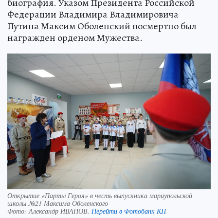
биография. Указом Президента Российской
Федерации Владимира Владимировича
Путина Максим Оболенский посмертно был
награжден орденом Мужества.
Открытие «Парты Героя» в честь выпускника мариупольской
школы №21 Максима Оболенского
Фото:
Александр ИВАНОВ.
Перейти в Фотобанк КП