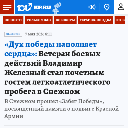
НОВОСТИ
ТОЛЬКО У НАС
ВОЕНКОРЫ
УКРАИНА: СВОДКА
КП В М
7 мая 2026 8:11
ОБЩЕСТВО
«Дух победы наполняет
сердца»:
Ветеран боевых
действий Владимир
Железный стал почетным
гостем легкоатлетического
пробега в Снежном
В Снежном прошел «Забег Победы»,
посвященный памяти о подвиге Красной
Армии