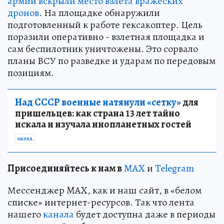
армии вскрыли место взлета вражеских
дронов
. На площадке обнаружили
подготовленный к работе гексакоптер. Цель
поразили оперативно - взлетная площадка и
сам беспилотник уничтожены. Это сорвало
планы ВСУ по разведке и ударам по передовым
позициям.
Над СССР военные натянули «сетку»
для
пришельцев: как страна 13 лет тайно
искала и изучала инопланетных гостей
НАУКА
Пр
и
соединяйтесь к нам в
MAX
и
Telegram
Мессенджер MAX, как и наш сайт, в «белом
списке» интернет-ресурсов. Так что лента
нашего
канала
будет доступна даже в периоды