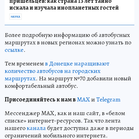
пришельцев: как страна 13 лет тайно
искала и изучала инопланетных гостей
НАУКА
Более подробную информацию об автобусных
маршрутах в новых регионах можно узнать по
ссылке
.
Тем временем
в Донецке наращивают
количество автобусов на городских
маршрутах
. На маршрут №70 добавили новый
комфортабельный автобус.
Пр
и
соединяйтесь к нам в
MAX
и
Telegram
Мессенджер MAX, как и наш сайт, в «белом
списке» интернет-ресурсов. Так что лента
нашего
канала
будет доступна даже в периоды
ограничений мобильного интернета.