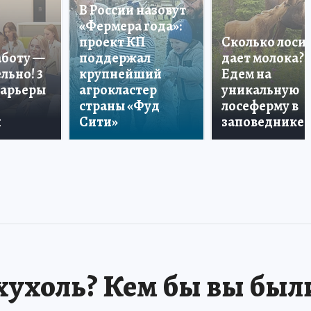
В России назовут
«Фермера года»:
проект КП
Сколько лоси
аботу —
поддержал
дает молока?
льно! 3
крупнейший
Едем на
карьеры
агрокластер
уникальную
страны «Фуд
лосеферму в
и
Сити»
заповеднике!
хухоль? Кем бы вы был