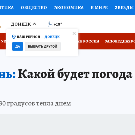
ИТИКА
ОБЩЕСТВО
ЭКОНОМИКА
В МИРЕ
ЗВЕЗДЫ
ЛУМНИСТЫ
ПРОИСШЕСТВИЯ
НАЦИОНАЛЬНЫЕ ПРОЕК
ДОНЕЦК
+18
°
ВАШ РЕГИОН —
ДОНЕЦК
ОВ
ДОКТОР
ФИНАНСЫ
ОТКРЫВАЕМ МИР
Я ЗНАЮ
УКРАИНА: СВОДКА
КП В МАХ
ОТДЫХ В РОССИИ
ЗАПОВЕДНАЯ Р
ДА
ВЫБРАТЬ ДРУГОЙ
НИЖНАЯ ПОЛКА
ПРОГНОЗЫ НА СПОРТ
ПРОМОКОДЫ
СЕБЕ
нь:
Какой будет погода 
НТР
НЕДВИЖИМОСТЬ
ТЕЛЕВИЗОР
КОЛЛЕКЦИИ
П
РЕКЛАМА
ТЕСТЫ
НОВОЕ НА САЙТЕ
30 градусов тепла днем