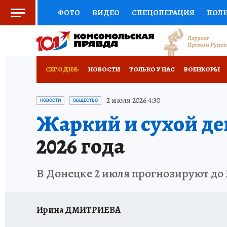
ФОТО
ВИДЕО
СПЕЦОПЕРАЦИЯ
ПОЛ
СОЦПОДДЕРЖКА
НАУКА
СПОРТ
КО
РОССИЙСКИЙ ПАСПОРТ
ВЫБОР ЭКСПЕРТ
СЕГОДНЯ:
НОВОСТИ
ТОЛЬКО У НАС
ВОЕНКОРЫ
ЖЕНСКИЕ СЕКРЕТЫ
ПУТЕВОДИТЕЛЬ
К
НОВОРОССИЯ
АФИША
ИСПЫТАНО НА 
2 июля 2026 4:30
НОВОСТИ
ОБЩЕСТВО
Жаркий и сухой де
ДЕФИЦИТ ЖЕЛЕЗА
ТУРИЗМ
ПРЕСС-ЦЕ
2026 года
ГИД ПОТРЕБИТЕЛЯ
ВСЕ О КП
РАДИО К
В Донецке 2 июля прогнозируют до 
Ирина ДМИТРИЕВА