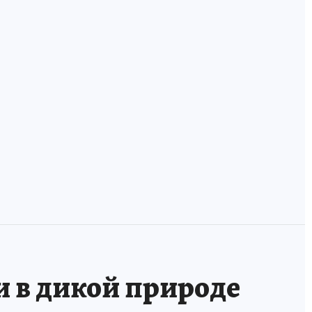
ха
В России
У фанзы лежала
появилась
оморочка и две
банковская карта
мордушки: учим
для волонтеров
удэгейский!
и в дикой природе