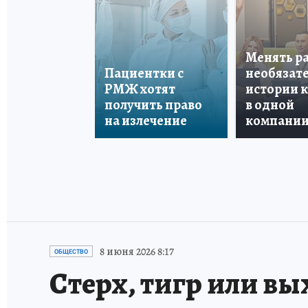
Менять р
Пациентки с
необязате
РМЖ хотят
истории 
получить право
в одной
на излечение
компани
8 июня 2026 8:17
ОБЩЕСТВО
Стерх, тигр или вы