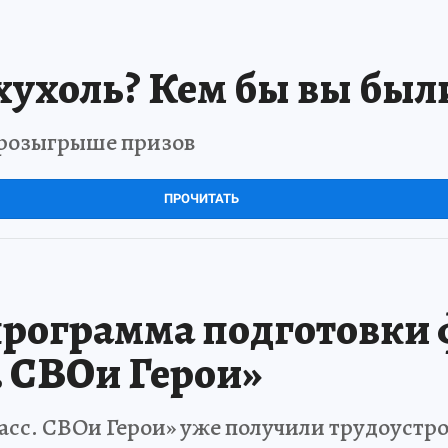
хухоль? Кем бы вы был
в розыгрыше призов
ПРОЧИТАТЬ
программа подготовки
. СВОи Герои»
асс. СВОи Герои» уже получили трудоустр