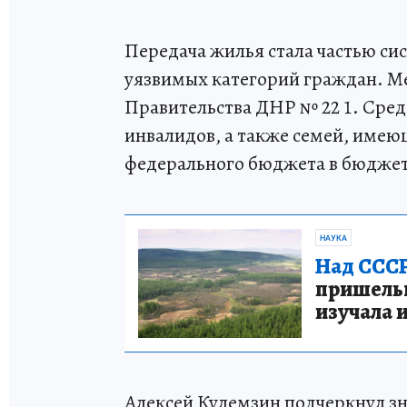
Передача жилья стала частью си
уязвимых категорий граждан. Ме
Правительства ДНР № 22 1. Сред
инвалидов, а также семей, имею
федерального бюджета в бюджет
НАУКА
Над СССР
пришельце
изучала 
Алексей Кулемзин подчеркнул з