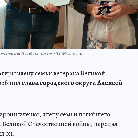
чественной войны. Фото: ТГ/Кулемзин
ртиры члену семьи ветерана Великой
сообщил
глава городского округа Алексей
ирошниченко, члену семьи погибшего
а Великой Отечественной войны, передал
л он.