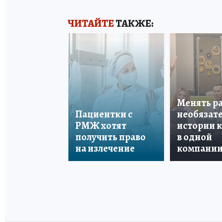
ЧИТАЙТЕ
ТАКЖЕ:
Менять р
Пациентки с
необязате
РМЖ хотят
истории 
получить право
в одной
на излечение
компани