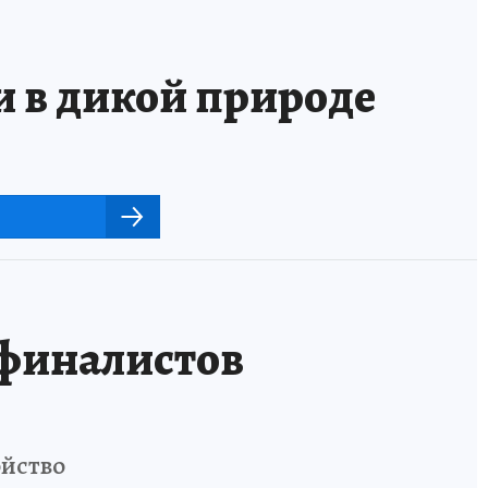
и в дикой природе
 финалистов
ойство