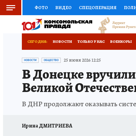
ФОТО
ВИДЕО
СПЕЦОПЕРАЦИЯ
ПОЛ
СОЦПОДДЕРЖКА
НАУКА
СПОРТ
КО
РОССИЙСКИЙ ПАСПОРТ
ВЫБОР ЭКСПЕРТ
СЕГОДНЯ:
НОВОСТИ
ТОЛЬКО У НАС
ВОЕНКОРЫ
ЖЕНСКИЕ СЕКРЕТЫ
ПУТЕВОДИТЕЛЬ
К
НОВОРОССИЯ
АФИША
ИСПЫТАНО НА 
25 июня 2026 12:25
НОВОСТИ
ОБЩЕСТВО
В Донецке вручили
ДЕФИЦИТ ЖЕЛЕЗА
ТУРИЗМ
ПРЕСС-ЦЕ
Великой Отечеств
ГИД ПОТРЕБИТЕЛЯ
ВСЕ О КП
РАДИО К
В ДНР продолжают оказывать сист
Ирина ДМИТРИЕВА