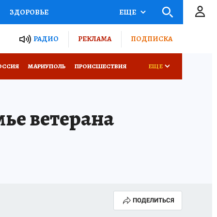
ЗДОРОВЬЕ
ЕЩЕ
ТЫ РОССИИ
РАДИО
РЕКЛАМА
ПОДПИСКА
СЕМЬЯ
ОССИЯ
МАРИУПОЛЬ
ПРОИСШЕСТВИЯ
ЕЩЕ
СЕРИАЛЫ
СПЕЦПРОЕКТЫ
мье ветерана
КОНКУРСЫ
РАБОТА У НАС
ПОДЕЛИТЬСЯ