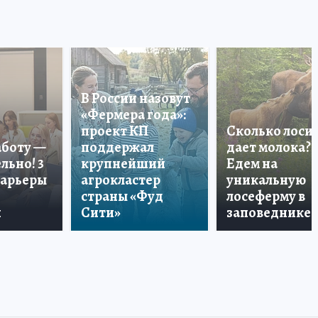
В России назовут
«Фермера года»:
проект КП
Сколько лоси
аботу —
поддержал
дает молока?
льно! 3
крупнейший
Едем на
карьеры
агрокластер
уникальную
страны «Фуд
лосеферму в
и
Сити»
заповеднике!