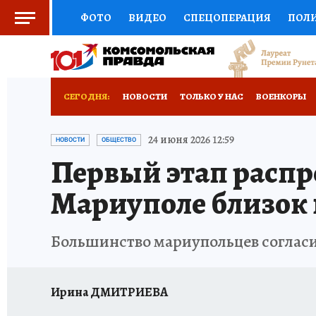
ФОТО
ВИДЕО
СПЕЦОПЕРАЦИЯ
ПОЛ
СОЦПОДДЕРЖКА
НАУКА
СПОРТ
КО
РОССИЙСКИЙ ПАСПОРТ
ВЫБОР ЭКСПЕРТ
СЕГОДНЯ:
НОВОСТИ
ТОЛЬКО У НАС
ВОЕНКОРЫ
ЖЕНСКИЕ СЕКРЕТЫ
ПУТЕВОДИТЕЛЬ
К
НОВОРОССИЯ
АФИША
ИСПЫТАНО НА 
24 июня 2026 12:59
НОВОСТИ
ОБЩЕСТВО
Первый этап распр
ДЕФИЦИТ ЖЕЛЕЗА
ТУРИЗМ
ПРЕСС-ЦЕ
Мариуполе близок
ГИД ПОТРЕБИТЕЛЯ
ВСЕ О КП
РАДИО К
Большинство мариупольцев соглас
Ирина ДМИТРИЕВА