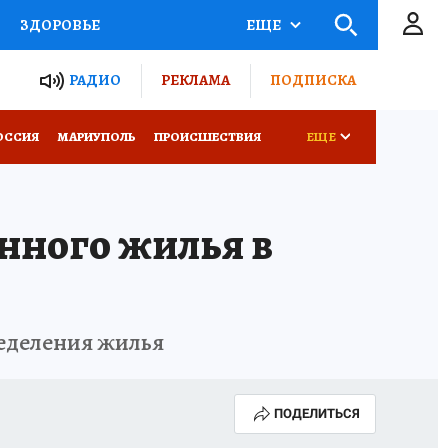
ЗДОРОВЬЕ
ЕЩЕ
ТЫ РОССИИ
РАДИО
РЕКЛАМА
ПОДПИСКА
СЕМЬЯ
ОССИЯ
МАРИУПОЛЬ
ПРОИСШЕСТВИЯ
ЕЩЕ
СЕРИАЛЫ
СПЕЦПРОЕКТЫ
нного жилья в
КОНКУРСЫ
РАБОТА У НАС
еделения жилья
ПОДЕЛИТЬСЯ