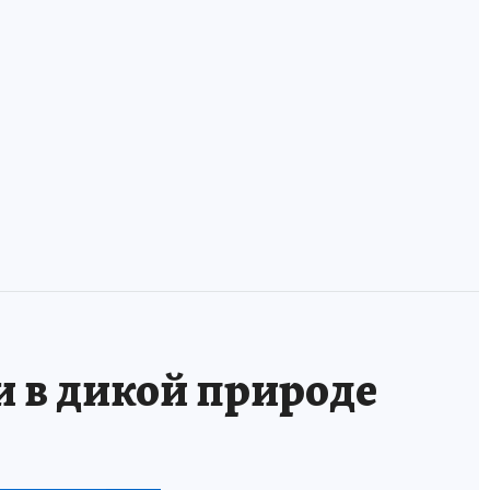
ха
В России
У фанзы лежала
появилась
оморочка и две
банковская карта
мордушки: учим
для волонтеров
удэгейский!
и в дикой природе