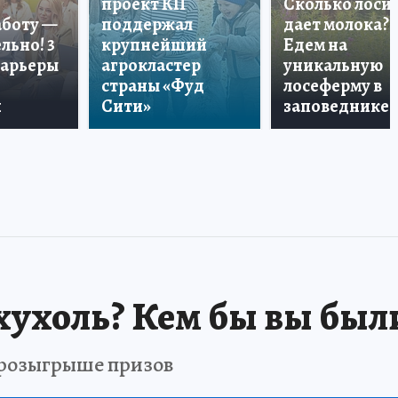
проект КП
Сколько лоси
аботу —
поддержал
дает молока?
льно! 3
крупнейший
Едем на
карьеры
агрокластер
уникальную
страны «Фуд
лосеферму в
и
Сити»
заповеднике!
хухоль? Кем бы вы был
в розыгрыше призов