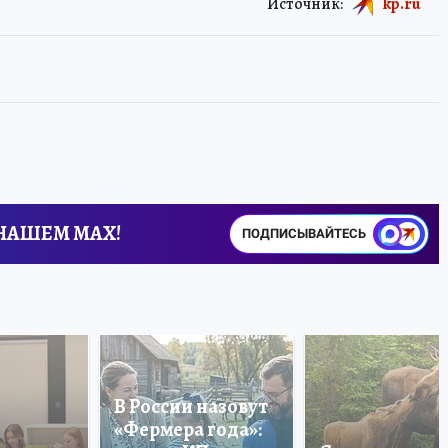
Источник:
kp.ru
 НАШЕМ MAX!
ПОДПИСЫВАЙТЕСЬ
В России назовут
«Фермера года»: