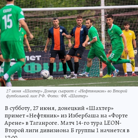
27 июня «Шахтер» Донецк сыграет с «Нефтяником» во Второй
футбольной лиге РФ. Фото: ФК «Шахтер»
В субботу, 27 июня, донецкий «Шахтер»
примет «Нефтяник» из Избербаша на «Форте
Арене» в Таганроге. Матч 14-го тура LEON-
Второй лиги дивизиона Б группы 1 начнется в
17:00.