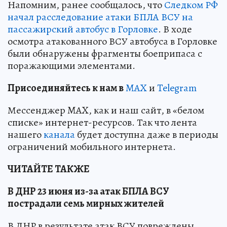
Напомним, ранее сообщалось, что
Следком РФ
начал расследование атаки БПЛА ВСУ на
пассажирский автобус в Горловке
. В ходе
осмотра атакованного ВСУ автобуса в Горловке
были обнаружены фрагменты боеприпаса с
поражающими элементами.
Пр
и
соединяйтесь к нам в
MAX
и
Telegram
Мессенджер MAX, как и наш сайт, в «белом
списке» интернет-ресурсов. Так что лента
нашего
канала
будет доступна даже в периоды
ограничений мобильного интернета.
ЧИТАЙТЕ ТАКЖЕ
В ДНР 23 июня из-за атак БПЛА ВСУ
пострадали семь мирных жителей
В ДНР в результате атак ВСУ повреждены