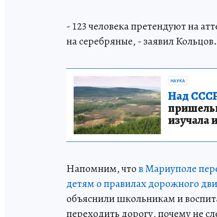
- 123 человека претендуют на атте
на серебряные, - заявил Кольцов.
НАУКА
Над СССР
пришельце
изучала 
Напомним, что
в Мариуполе пе
детям о правилах дорожного дв
объяснили школьникам и воспита
переходить дорогу, почему не с