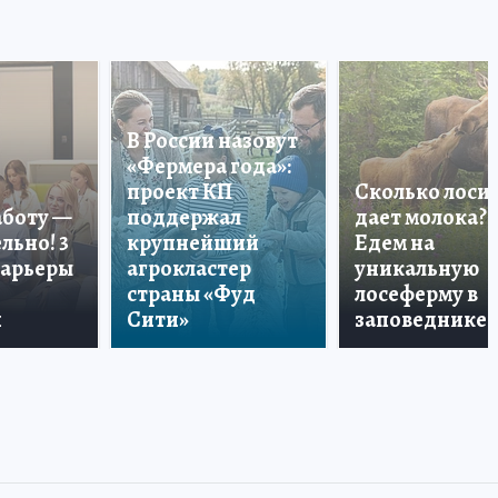
В России назовут
«Фермера года»:
проект КП
Сколько лоси
аботу —
поддержал
дает молока?
льно! 3
крупнейший
Едем на
карьеры
агрокластер
уникальную
страны «Фуд
лосеферму в
и
Сити»
заповеднике!