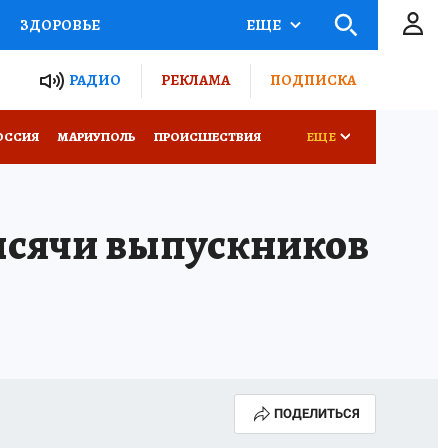
ЗДОРОВЬЕ
ЕЩЕ
ТЫ РОССИИ
РАДИО
РЕКЛАМА
ПОДПИСКА
СЕМЬЯ
ОССИЯ
МАРИУПОЛЬ
ПРОИСШЕСТВИЯ
ЕЩЕ
СЕРИАЛЫ
СПЕЦПРОЕКТЫ
ысячи выпускников
КОНКУРСЫ
РАБОТА У НАС
ПОДЕЛИТЬСЯ