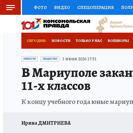
ФОТО
ВИДЕО
СПЕЦОПЕРАЦИЯ
ПОЛ
СОЦПОДДЕРЖКА
НАУКА
СПОРТ
КО
РОССИЙСКИЙ ПАСПОРТ
ВЫБОР ЭКСПЕРТ
СЕГОДНЯ:
НОВОСТИ
ТОЛЬКО У НАС
ВОЕНКОРЫ
ЖЕНСКИЕ СЕКРЕТЫ
ПУТЕВОДИТЕЛЬ
К
НОВОРОССИЯ
АФИША
ИСПЫТАНО НА 
1 июня 2026 17:51
НОВОСТИ
ОБЩЕСТВО
В Мариуполе закан
ДЕФИЦИТ ЖЕЛЕЗА
ТУРИЗМ
ПРЕСС-ЦЕ
11-х классов
ГИД ПОТРЕБИТЕЛЯ
ВСЕ О КП
РАДИО К
К концу учебного года юные мариу
Ирина ДМИТРИЕВА