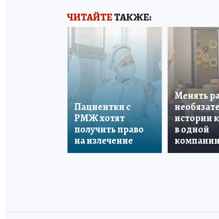
ЧИТАЙТЕ
ТАКЖЕ:
Менять р
Пациентки с
необязате
РМЖ хотят
истории 
получить право
в одной
на излечение
компани