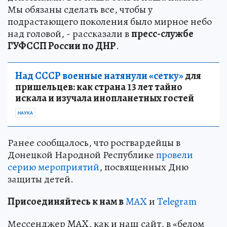
Мы обязаны сделать все, чтобы у
подрастающего поколения было мирное небо
над головой, - рассказали в
пресс-службе
ГУФССП России по ДНР
.
Над СССР военные натянули «сетку»
для
пришельцев: как страна 13 лет тайно
искала и изучала инопланетных гостей
НАУКА
Ранее сообщалось, что росгвардейцы в
Донецкой Народной Республике
провели
серию мероприятий
, посвященных Дню
защиты детей.
Пр
и
соединяйтесь к нам в
MAX
и
Telegram
Мессенджер MAX, как и наш сайт, в «белом