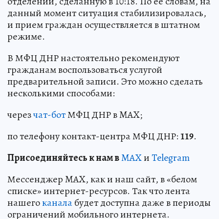
отделений, сделанную в 10:18. По ее словам, на
данный момент ситуация стабилизировалась,
и прием граждан осуществляется в штатном
режиме.
В МФЦ ДНР настоятельно рекомендуют
гражданам воспользоваться услугой
предварительной записи. Это можно сделать
несколькими способами:
через
чат-бот
МФЦ ДНР в MAX;
по телефону контакт-центра МФЦ ДНР:
119
.
Пр
и
соединяйтесь к нам в
MAX
и
Telegram
Мессенджер MAX, как и наш сайт, в «белом
списке» интернет-ресурсов. Так что лента
нашего
канала
будет доступна даже в периоды
ограничений мобильного интернета.