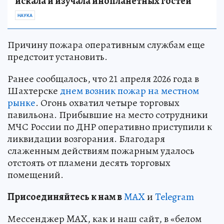
искала и изучала инопланетных гостей
НАУКА
Причину пожара оперативным службам еще
предстоит установить.
Ранее сообщалось, что 21 апреля 2026 года в
Шахтерске
днем возник пожар на местном
рынке
. Огонь охватил четыре торговых
павильона. Прибывшие на место сотрудники
МЧС России по ДНР оперативно приступили к
ликвидации возгорания. Благодаря
слаженным действиям пожарным удалось
отстоять от пламени десять торговых
помещений.
Пр
и
соединяйтесь к нам в
MAX
и
Telegram
Мессенджер MAX, как и наш сайт, в «белом