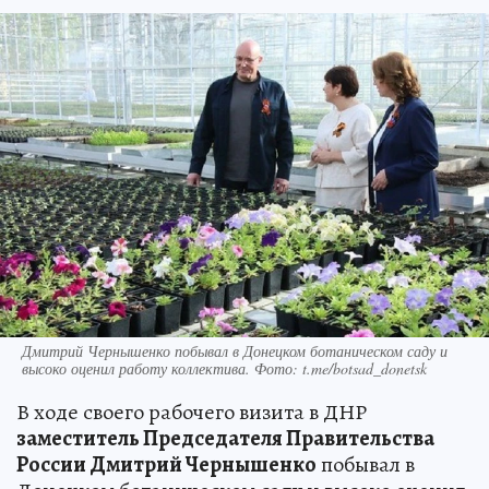
Дмитрий Чернышенко побывал в Донецком ботаническом саду и
высоко оценил работу коллектива. Фото: t.me/botsad_donetsk
В ходе своего рабочего визита в ДНР
заместитель Председателя Правительства
России Дмитрий Чернышенко
побывал в