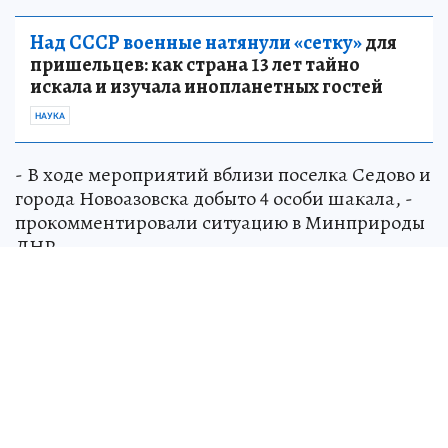
Над СССР военные натянули «сетку»
для
пришельцев: как страна 13 лет тайно
искала и изучала инопланетных гостей
НАУКА
- В ходе мероприятий вблизи поселка Седово и
города Новоазовска добыто 4 особи шакала, -
прокомментировали ситуацию в Минприроды
ДНР.
В министерстве выразили благодарность
охотникам Республики за их активное участие
и вклад в обеспечение безопасности граждан.
Отмечается, что подобные мероприятия
являются плановыми и необходимы для
поддержания экологического баланса и
гарантии спокойствия местного населения.