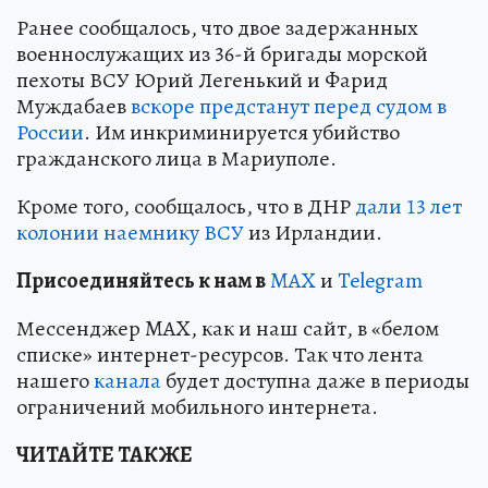
Ранее сообщалось, что двое задержанных
военнослужащих из 36-й бригады морской
пехоты ВСУ Юрий Легенький и Фарид
Муждабаев
вскоре предстанут перед судом в
России
. Им инкриминируется убийство
гражданского лица в Мариуполе.
Кроме того, сообщалось, что в ДНР
дали 13 лет
колонии наемнику ВСУ
из Ирландии.
Пр
и
соединяйтесь к нам в
MAX
и
Telegram
Мессенджер MAX, как и наш сайт, в «белом
списке» интернет-ресурсов. Так что лента
нашего
канала
будет доступна даже в периоды
ограничений мобильного интернета.
ЧИТАЙТЕ ТАКЖЕ