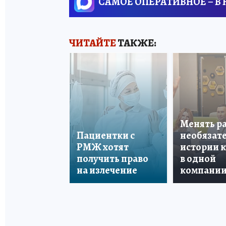
САМОЕ ОПЕРАТИВНОЕ – В
ЧИТАЙТЕ
ТАКЖЕ:
Менять р
Пациентки с
необязате
РМЖ хотят
истории 
получить право
в одной
на излечение
компани