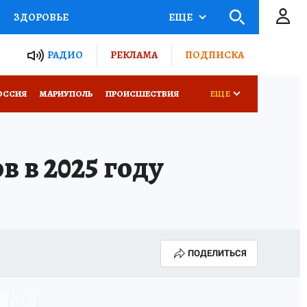
ЗДОРОВЬЕ
ЕЩЕ
ТЫ РОССИИ
РАДИО
РЕКЛАМА
ПОДПИСКА
СЕМЬЯ
ОССИЯ
МАРИУПОЛЬ
ПРОИСШЕСТВИЯ
ЕЩЕ
СЕРИАЛЫ
СПЕЦПРОЕКТЫ
 в 2025 году
КОНКУРСЫ
РАБОТА У НАС
ПОДЕЛИТЬСЯ