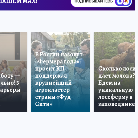
 НАШЕМ MAX!
ПОДПИСЫВАЙТЕСЬ
В России назовут
«Фермера года»:
проект КП
Сколько лоси
аботу —
поддержал
дает молока?
льно! 3
крупнейший
Едем на
карьеры
агрокластер
уникальную
страны «Фуд
лосеферму в
и
Сити»
заповеднике!