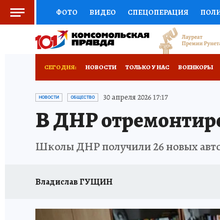
ФОТО
ВИДЕО
СПЕЦОПЕРАЦИЯ
ПОЛ
СОЦПОДДЕРЖКА
НАУКА
СПОРТ
КО
РОССИЙСКИЙ ПАСПОРТ
ВЫБОР ЭКСПЕРТ
СЕГОДНЯ:
НОВОСТИ
ТОЛЬКО У НАС
ВОЕНКОРЫ
ЖЕНСКИЕ СЕКРЕТЫ
ПУТЕВОДИТЕЛЬ
К
НОВОРОССИЯ
АФИША
ИСПЫТАНО НА 
30 апреля 2026 17:17
НОВОСТИ
ОБЩЕСТВО
В ДНР отремонтиров
ДЕФИЦИТ ЖЕЛЕЗА
ТУРИЗМ
ПРЕСС-ЦЕ
ГИД ПОТРЕБИТЕЛЯ
ВСЕ О КП
РАДИО К
Школы ДНР получили 26 новых автоб
Владислав ГУЩИН