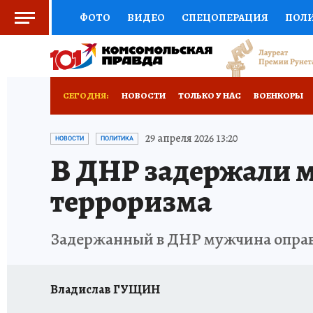
ФОТО
ВИДЕО
СПЕЦОПЕРАЦИЯ
ПОЛ
СОЦПОДДЕРЖКА
НАУКА
СПОРТ
КО
РОССИЙСКИЙ ПАСПОРТ
ВЫБОР ЭКСПЕРТ
СЕГОДНЯ:
НОВОСТИ
ТОЛЬКО У НАС
ВОЕНКОРЫ
ЖЕНСКИЕ СЕКРЕТЫ
ПУТЕВОДИТЕЛЬ
К
НОВОРОССИЯ
АФИША
ИСПЫТАНО НА 
29 апреля 2026 13:20
НОВОСТИ
ПОЛИТИКА
В ДНР задержали м
ДЕФИЦИТ ЖЕЛЕЗА
ТУРИЗМ
ПРЕСС-ЦЕ
терроризма
ГИД ПОТРЕБИТЕЛЯ
ВСЕ О КП
РАДИО К
Задержанный в ДНР мужчина оправд
Владислав ГУЩИН