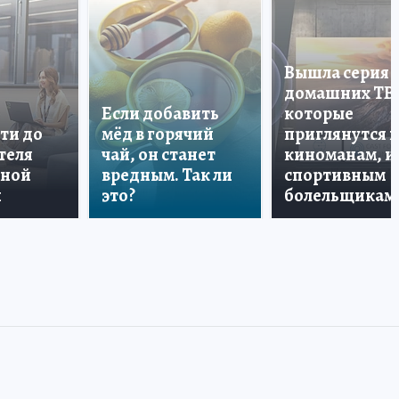
Вышла серия
домашних ТВ
Если добавить
которые
ти до
мёд в горячий
приглянутся 
теля
чай, он станет
киноманам, и
дной
вредным. Так ли
спортивным
и
это?
болельщикам