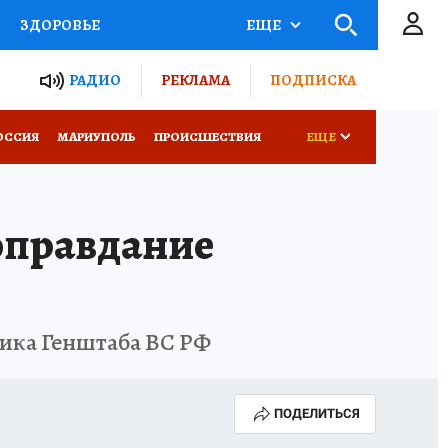
ЗДОРОВЬЕ
ЕЩЕ
ТЫ РОССИИ
РАДИО
РЕКЛАМА
ПОДПИСКА
СЕМЬЯ
ОССИЯ
МАРИУПОЛЬ
ПРОИСШЕСТВИЯ
ЕЩЕ
СЕРИАЛЫ
СПЕЦПРОЕКТЫ
оправдание
КОНКУРСЫ
РАБОТА У НАС
ника Генштаба ВС РФ
ПОДЕЛИТЬСЯ