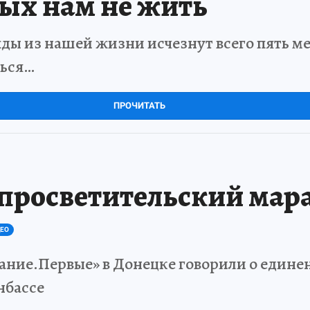
рых нам не жить
ды из нашей жизни исчезнут всего пять мет
ться…
ПРОЧИТАТЬ
 просветительский мар
ЕО
ание.Первые» в Донецке говорили о единен
нбассе