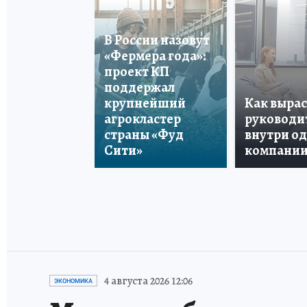
В России назовут
«Фермера года»:
проект КП
поддержал
крупнейший
Как вырас
агрокластер
руководи
страны «Фуд
внутри о
Сити»
компани
4 августа 2026 12:06
ЭКОНОМИКА