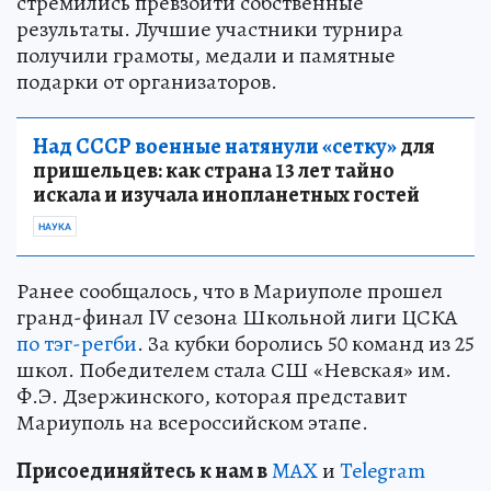
стремились превзойти собственные
результаты. Лучшие участники турнира
получили грамоты, медали и памятные
подарки от организаторов.
Над СССР военные натянули «сетку»
для
пришельцев: как страна 13 лет тайно
искала и изучала инопланетных гостей
НАУКА
Ранее сообщалось, что в Мариуполе прошел
гранд-финал IV сезона Школьной лиги ЦСКА
по тэг-регби
. За кубки боролись 50 команд из 25
школ. Победителем стала СШ «Невская» им.
Ф.Э. Дзержинского, которая представит
Мариуполь на всероссийском этапе.
Пр
и
соединяйтесь к нам в
MAX
и
Telegram