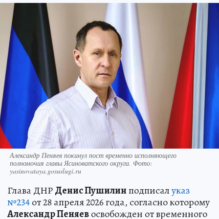
Александр Пеняев покинул пост временно исполняющего
полномочия главы Ясиноватского округа. Фото:
yasinovataya.gosuslugi.ru
Глава ДНР
Денис Пушилин
подписал
указ
№234
от 28 апреля 2026 года, согласно которому
Александр Пеняев
освобожден от временного