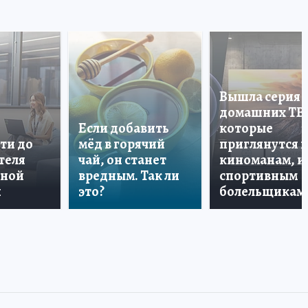
Вышла серия
домашних ТВ
Если добавить
которые
ти до
мёд в горячий
приглянутся 
теля
чай, он станет
киноманам, и
дной
вредным. Так ли
спортивным
и
это?
болельщикам