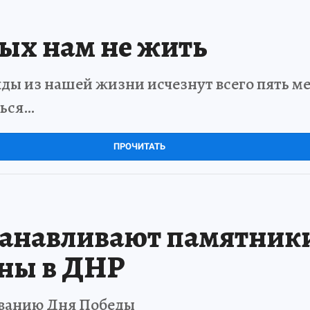
рых нам не жить
ды из нашей жизни исчезнут всего пять мет
ться…
ПРОЧИТАТЬ
танавливают памятник
йны в ДНР
ованию Дня Победы