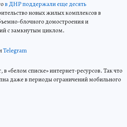
то
в ДНР поддержали еще десять
троительство новых жилых комплексов в
объемно-блочного домостроения и
ий с замкнутым циклом.
и
Telegram
 в «белом списке» интернет-ресурсов. Так что
пна даже в периоды ограничений мобильного