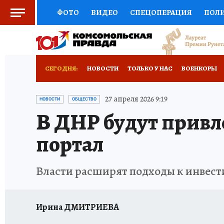
ФОТО
ВИДЕО
СПЕЦОПЕРАЦИЯ
ПОЛ
СОЦПОДДЕРЖКА
НАУКА
СПОРТ
КО
РОССИЙСКИЙ ПАСПОРТ
ВЫБОР ЭКСПЕРТ
СЕГОДНЯ:
НОВОСТИ
ТОЛЬКО У НАС
ВОЕНКОРЫ
ЖЕНСКИЕ СЕКРЕТЫ
ПУТЕВОДИТЕЛЬ
К
НОВОРОССИЯ
АФИША
ИСПЫТАНО НА 
27 апреля 2026 9:19
НОВОСТИ
ОБЩЕСТВО
В ДНР будут привл
ДЕФИЦИТ ЖЕЛЕЗА
ТУРИЗМ
ПРЕСС-ЦЕ
портал
ГИД ПОТРЕБИТЕЛЯ
ВСЕ О КП
РАДИО К
Власти расширят подходы к инвес
Ирина ДМИТРИЕВА