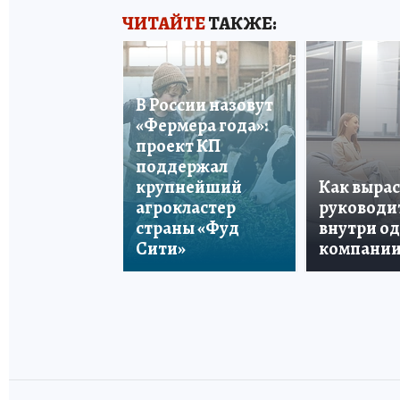
ЧИТАЙТЕ
ТАКЖЕ:
В России назовут
«Фермера года»:
проект КП
поддержал
крупнейший
Как вырас
агрокластер
руководи
страны «Фуд
внутри о
Сити»
компани