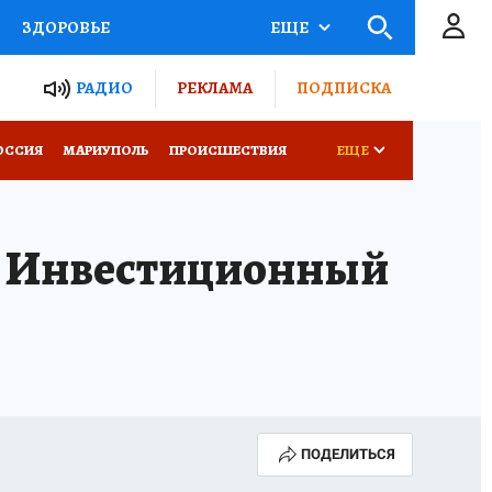
ЗДОРОВЬЕ
ЕЩЕ
ТЫ РОССИИ
РАДИО
РЕКЛАМА
ПОДПИСКА
СЕМЬЯ
ОССИЯ
МАРИУПОЛЬ
ПРОИСШЕСТВИЯ
ЕЩЕ
СЕРИАЛЫ
СПЕЦПРОЕКТЫ
ез Инвестиционный
КОНКУРСЫ
РАБОТА У НАС
ПОДЕЛИТЬСЯ