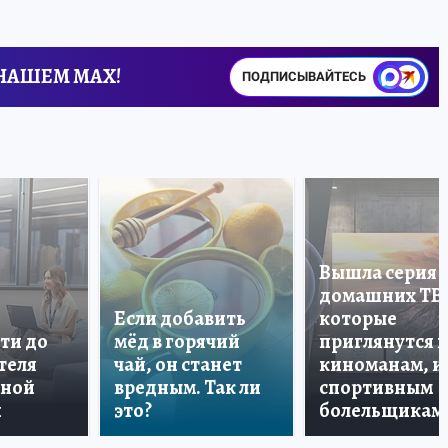
 НАШЕМ MAX!
ПОДПИСЫВАЙТЕСЬ
Вышла серия
домашних ТВ
Если добавить
которые
ти до
мёд в горячий
приглянутся 
теля
чай, он станет
киноманам, и
дной
вредным. Так ли
спортивным
и
это?
болельщикам