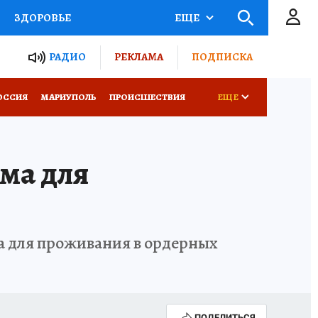
ЗДОРОВЬЕ
ЕЩЕ
ТЫ РОССИИ
РАДИО
РЕКЛАМА
ПОДПИСКА
СЕМЬЯ
ОССИЯ
МАРИУПОЛЬ
ПРОИСШЕСТВИЯ
ЕЩЕ
СЕРИАЛЫ
СПЕЦПРОЕКТЫ
ма для
КОНКУРСЫ
РАБОТА У НАС
а для проживания в ордерных
ПОДЕЛИТЬСЯ