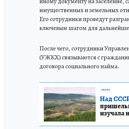
иному документу на заселение, 
имущественных и земельных отн
Его сотрудники проведут разгран
ключевым шагом для дальнейшей 
После чего, сотрудники Управл
(УЖКХ) связываются с гражданин
договора социального найма.
НАУКА
Над СССР
пришельце
изучала 