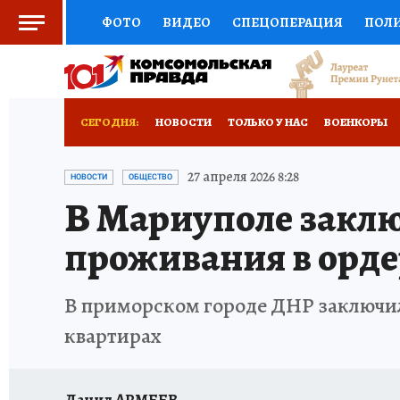
ФОТО
ВИДЕО
СПЕЦОПЕРАЦИЯ
ПОЛ
СОЦПОДДЕРЖКА
НАУКА
СПОРТ
КО
РОССИЙСКИЙ ПАСПОРТ
ВЫБОР ЭКСПЕРТ
СЕГОДНЯ:
НОВОСТИ
ТОЛЬКО У НАС
ВОЕНКОРЫ
ЖЕНСКИЕ СЕКРЕТЫ
ПУТЕВОДИТЕЛЬ
К
НОВОРОССИЯ
АФИША
ИСПЫТАНО НА 
27 апреля 2026 8:28
НОВОСТИ
ОБЩЕСТВО
В Мариуполе заклю
ДЕФИЦИТ ЖЕЛЕЗА
ТУРИЗМ
ПРЕСС-ЦЕ
проживания в орд
ГИД ПОТРЕБИТЕЛЯ
ВСЕ О КП
РАДИО К
В приморском городе ДНР заключил
квартирах
Данил АРМЕЕВ