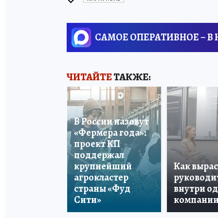
САМОЕ ОПЕРАТИВНОЕ – В
ЧИТАЙТЕ
ТАКЖЕ:
В России назовут
«Фермера года»:
проект КП
поддержал
крупнейший
Как вырас
агрокластер
руководи
страны «Фуд
внутри о
Сити»
компани