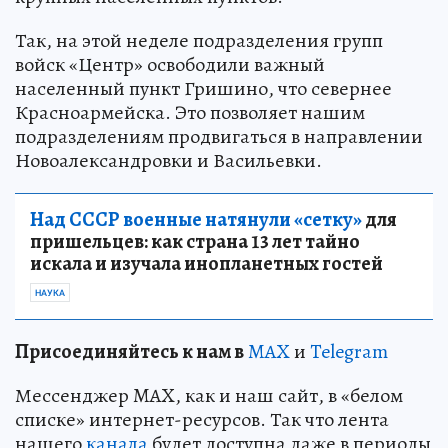
Так, на этой неделе подразделения групп
войск «Центр» освободили важный
населенный пункт Гришино, что севернее
Красноармейска. Это позволяет нашим
подразделениям продвигаться в направлении
Новоалександровки и Васильевки.
Над СССР военные натянули «сетку»
для
пришельцев: как страна 13 лет тайно
искала и изучала инопланетных гостей
НАУКА
Пр
и
соединяйтесь к нам в
MAX
и
Telegram
Мессенджер MAX, как и наш сайт, в «белом
списке» интернет-ресурсов. Так что лента
нашего
канала
будет доступна даже в периоды