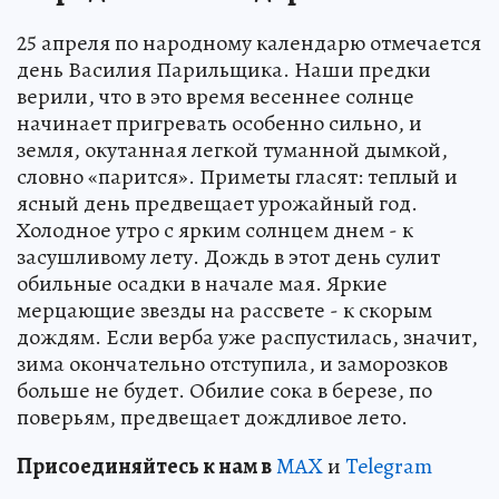
25 апреля по народному календарю отмечается
день Василия Парильщика. Наши предки
верили, что в это время весеннее солнце
начинает пригревать особенно сильно, и
земля, окутанная легкой туманной дымкой,
словно «парится». Приметы гласят: теплый и
ясный день предвещает урожайный год.
Холодное утро с ярким солнцем днем - к
засушливому лету. Дождь в этот день сулит
обильные осадки в начале мая. Яркие
мерцающие звезды на рассвете - к скорым
дождям. Если верба уже распустилась, значит,
зима окончательно отступила, и заморозков
больше не будет. Обилие сока в березе, по
поверьям, предвещает дождливое лето.
Пр
и
соединяйтесь к нам в
MAX
и
Telegram