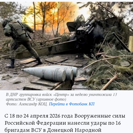
В ДНР группировка войск «Центр» за неделю уничтожила 13
артсистем ВСУ (архивное фото)
Фото:
Александр КОЦ.
Перейти в Фотобанк КП
С 18 по 24 апреля 2026 года Вооруженные силы
Российской Федерации нанесли удары по 16
бригадам ВСУ в Донецкой Народной