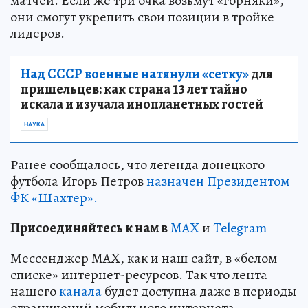
матчей. Если же три очка возьмут «горняки»,
они смогут укрепить свои позиции в тройке
лидеров.
Над СССР военные натянули «сетку»
для
пришельцев: как страна 13 лет тайно
искала и изучала инопланетных гостей
НАУКА
Ранее сообщалось, что легенда донецкого
футбола Игорь Петров
назначен Президентом
ФК «Шахтер».
Пр
и
соединяйтесь к нам в
MAX
и
Telegram
Мессенджер MAX, как и наш сайт, в «белом
списке» интернет-ресурсов. Так что лента
нашего
канала
будет доступна даже в периоды
ограничений мобильного интернета.