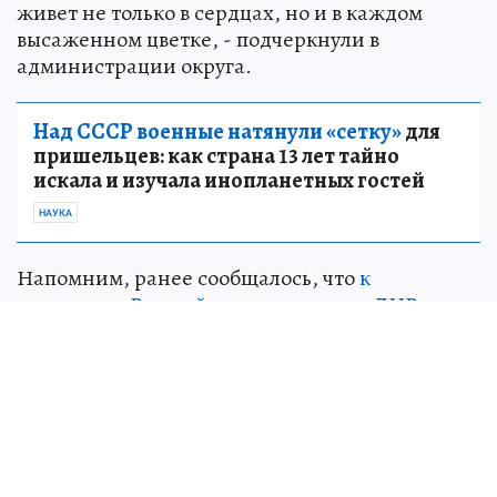
живет не только в сердцах, но и в каждом
высаженном цветке, - подчеркнули в
администрации округа.
Над СССР военные натянули «сетку»
для
пришельцев: как страна 13 лет тайно
искала и изучала инопланетных гостей
НАУКА
Напомним, ранее сообщалось, что
к
годовщине Русской весны в столице ДНР
высадили более двух тысяч роз
. Свыше 2000
саженцев роз преподнесли в подарок Донецку
местные предприниматели.
Пр
и
соединяйтесь к нам в
MAX
и
Telegram
Мессенджер MAX, как и наш сайт, в «белом