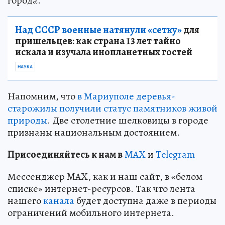
города.
Над СССР военные натянули «сетку»
для
пришельцев: как страна 13 лет тайно
искала и изучала инопланетных гостей
НАУКА
Напомним, что
в Мариуполе деревья-
старожилы получили статус памятников живой
природы
. Две столетние шелковицы в городе
признаны национальным достоянием.
Пр
и
соединяйтесь к нам в
MAX
и
Telegram
Мессенджер MAX, как и наш сайт, в «белом
списке» интернет-ресурсов. Так что лента
нашего
канала
будет доступна даже в периоды
ограничений мобильного интернета.