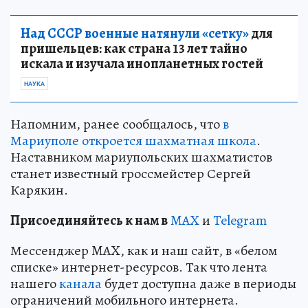
Над СССР военные натянули «сетку»
для
пришельцев: как страна 13 лет тайно
искала и изучала инопланетных гостей
НАУКА
Напомним, ранее сообщалось, что
в
Мариуполе откроется шахматная школа
.
Наставником мариупольских шахматистов
станет известный гроссмейстер Сергей
Карякин.
Пр
и
соединяйтесь к нам в
MAX
и
Telegram
Мессенджер MAX, как и наш сайт, в «белом
списке» интернет-ресурсов. Так что лента
нашего
канала
будет доступна даже в периоды
ограничений мобильного интернета.