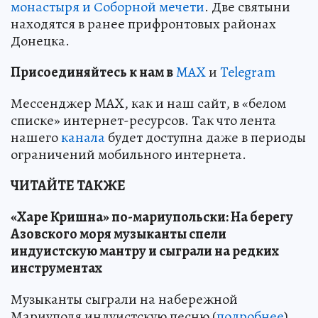
монастыря и Соборной мечети
. Две святыни
находятся в ранее прифронтовых районах
Донецка.
Пр
и
соединяйтесь к нам в
MAX
и
Telegram
Мессенджер MAX, как и наш сайт, в «белом
списке» интернет-ресурсов. Так что лента
нашего
канала
будет доступна даже в периоды
ограничений мобильного интернета.
ЧИТАЙТЕ ТАКЖЕ
«Харе Кришна» по-мариупольски: На берегу
Азовского моря музыканты спели
индуистскую мантру и сыграли на редких
инструментах
Музыканты сыграли на набережной
Мариуполя индуистскую песню (
подробнее
)