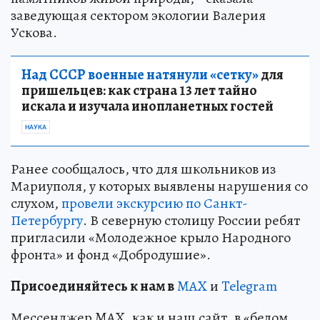
заведующая сектором экологии Валерия
Ускова.
Над СССР военные натянули «сетку»
для
пришельцев: как страна 13 лет тайно
искала и изучала инопланетных гостей
НАУКА
Ранее сообщалось, что для школьников из
Мариуполя, у которых выявлены нарушения со
слухом,
провели экскурсию по Санкт-
Петербургу
. В северную столицу России ребят
пригласили «Молодежное крыло Народного
фронта» и фонд «Добродушие».
Пр
и
соединяйтесь к нам в
MAX
и
Telegram
Мессенджер MAX, как и наш сайт, в «белом