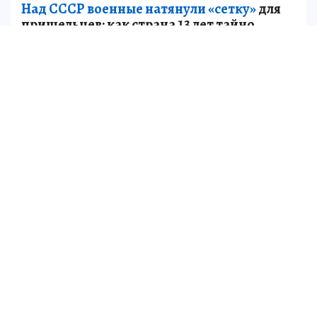
Над СССР военные натянули «сетку»
для
пришельцев: как страна 13 лет тайно
искала и изучала инопланетных гостей
НАУКА
Кроме того,
российские войска приближаются
к городу Дружковка
в Донецкой Народной
Республике с западной и восточной сторон.
Пр
и
соединяйтесь к нам в
MAX
и
Telegram
Мессенджер MAX, как и наш сайт, в «белом
списке» интернет-ресурсов. Так что лента
нашего
канала
будет доступна даже в периоды
ограничений мобильного интернета.
ЧИТАЙТЕ ТАКЖЕ
ВС РФ продвинулись под Красноармейском: