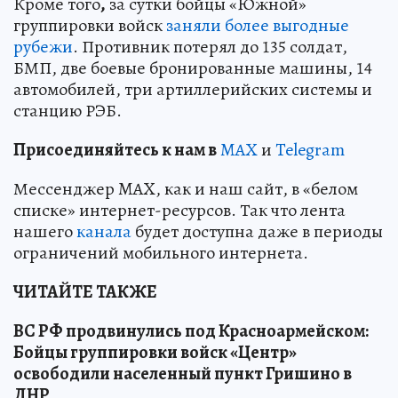
Кроме того
,
за сутки бойцы «Южной»
группировки войск
заняли более выгодные
рубежи
. Противник потерял до 135 солдат,
БМП, две боевые бронированные машины, 14
автомобилей, три артиллерийских системы и
станцию РЭБ.
Пр
и
соединяйтесь к нам в
MAX
и
Telegram
Мессенджер MAX, как и наш сайт, в «белом
списке» интернет-ресурсов. Так что лента
нашего
канала
будет доступна даже в периоды
ограничений мобильного интернета.
ЧИТАЙТЕ ТАКЖЕ
ВС РФ продвинулись под Красноармейском:
Бойцы группировки войск «Центр»
освободили населенный пункт Гришино в
ДНР