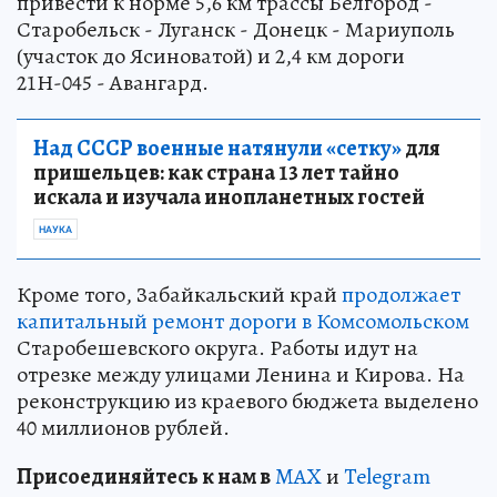
привести к норме 5,6 км трассы Белгород -
Старобельск - Луганск - Донецк - Мариуполь
(участок до Ясиноватой) и 2,4 км дороги
21Н-045 - Авангард.
Над СССР военные натянули «сетку»
для
пришельцев: как страна 13 лет тайно
искала и изучала инопланетных гостей
НАУКА
Кроме того, Забайкальский край
продолжает
капитальный ремонт дороги в Комсомольском
Старобешевского округа. Работы идут на
отрезке между улицами Ленина и Кирова. На
реконструкцию из краевого бюджета выделено
40 миллионов рублей.
Пр
и
соединяйтесь к нам в
MAX
и
Telegram